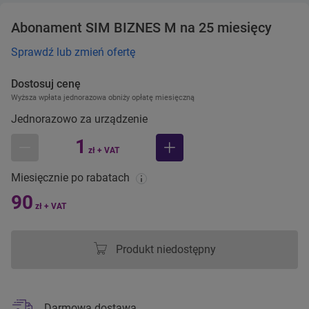
Abonament SIM BIZNES M na 25 miesięcy
Sprawdź lub zmień ofertę
Dostosuj cenę
Wyższa wpłata jednorazowa obniży opłatę miesięczną
Jednorazowo za urządzenie
1
zł + VAT
mniej
więcej
Miesięcznie po rabatach
90
zł + VAT
Produkt niedostępny
Darmowa dostawa