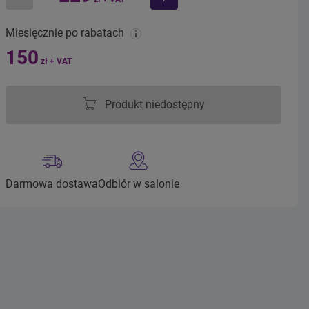
mniej
więcej
Miesięcznie po rabatach
150
zł + VAT
Produkt niedostępny
Darmowa dostawa
Odbiór w salonie