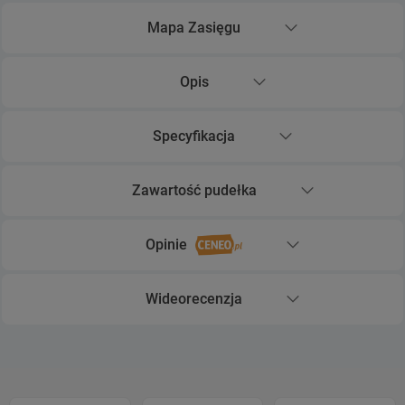
Mapa Zasięgu
Rozwiń sekcję Mapa Zasięgu
Opis
Rozwiń sekcję Opis
Specyfikacja
Rozwiń sekcję Specyfikacja
Zawartość pudełka
Rozwiń sekcję Zawartość pudełka
Opinie
Rozwiń sekcję Opinie
Wideorecenzja
Rozwiń sekcję Wideorecenzja