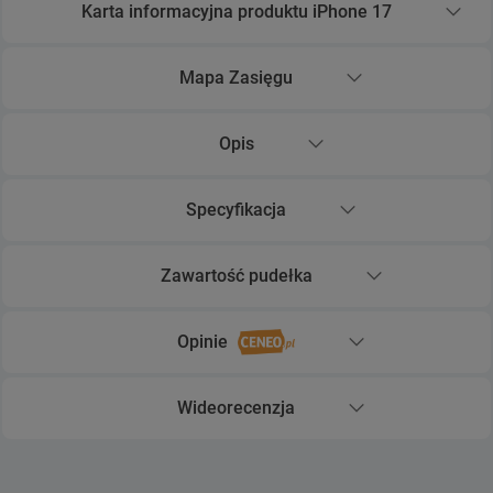
Karta informacyjna produktu iPhone 17
Rozwiń sekcję Karta informacyjna produktu iPhone 
Mapa Zasięgu
Rozwiń sekcję Mapa Zasięgu
Opis
Rozwiń sekcję Opis
Specyfikacja
Rozwiń sekcję Specyfikacja
Zawartość pudełka
Rozwiń sekcję Zawartość pudełka
Opinie
Rozwiń sekcję Opinie
Wideorecenzja
Rozwiń sekcję Wideorecenzja