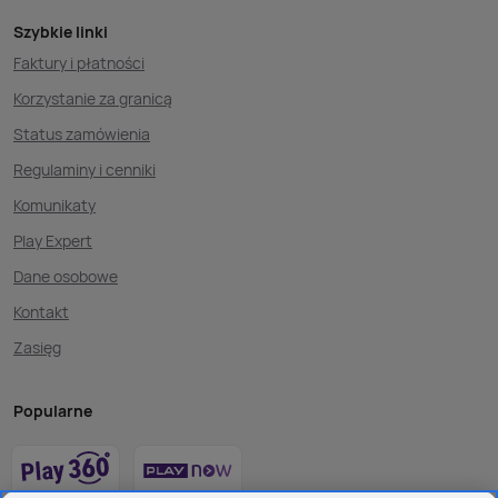
Szybkie linki
Faktury i płatności
Korzystanie za granicą
Status zamówienia
Regulaminy i cenniki
Komunikaty
Play Expert
Dane osobowe
Kontakt
Zasięg
Popularne