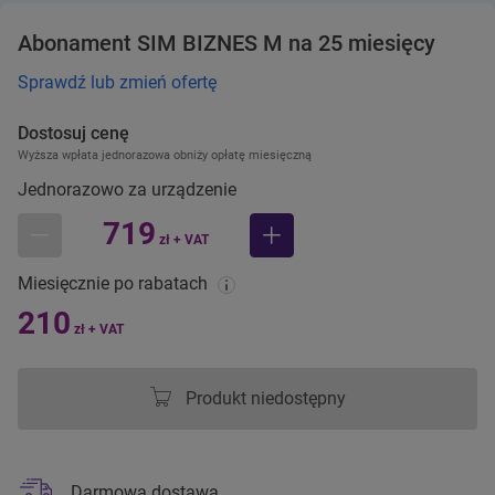
Abonament SIM BIZNES M na 25 miesięcy
Sprawdź lub zmień ofertę
Dostosuj cenę
Wyższa wpłata jednorazowa obniży opłatę miesięczną
Jednorazowo za urządzenie
719
zł + VAT
mniej
więcej
Miesięcznie po rabatach
210
zł + VAT
Produkt niedostępny
Darmowa dostawa