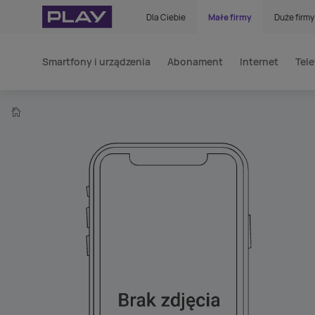
Dla Ciebie
Małe firmy
Duże firmy
Smartfony i urządzenia
Abonament
Internet
Tele
home