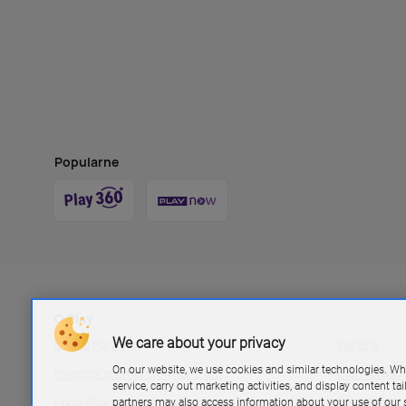
Popularne
O Play
We care about your privacy
Grupa Play
Kariera
On our website, we use cookies and similar technologies. Wh
Investor relations P4 sp. z.o.o
Biuro pras
service, carry out marketing activities, and display content ta
Logo Play
Blog Play
partners may also access information about your use of our s