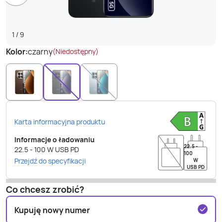
1
/
9
Kolor:
czarny
(Niedostępny)
Karta informacyjna produktu
Informacje o ładowaniu
22.5 -
22.5 - 100
W
USB PD
100
Przejdź do specyfikacji
W
USB PD
Co chcesz zrobić?
Kupuję nowy numer