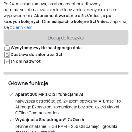
Po
24
. miesiącu umowę na abonament przedłużymy
automatycznie na czas nieokreślony z miesięcznym okresem
wypowiedzenia.
Abonament wzrośnie o
5
zł/mies., a po
każdych kolejnych 12 miesiącach o kolejne
5
zł/mies.
Zapoznaj
się z
Cennikiem
.
Dodaj do koszyka
Wysyłamy zwykle następnego dnia
Dostawa do salonu za 0 zł
14 dni na zwrot
Główne funkcje
Aparat 200 MP z OIS i funkcjami AI
najwyższa ostrość zdjęć, 2× zoom optyczny, AI Erase Pro,
AI Image Expansion, komunikacja bez sieci dzięki Xiaomi
Offline Communication
Wydajność Snapdragon® 7s Gen 4
płynne działanie, 8 GB RAM + 256 GB pamięci, głośniki