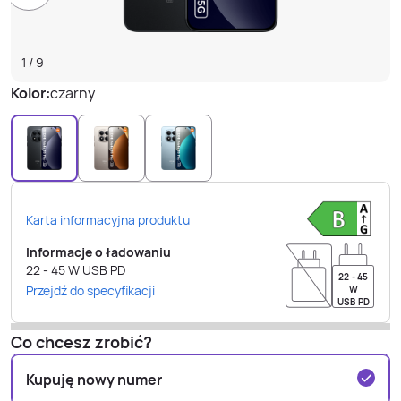
1
/
9
Kolor:
czarny
Karta informacyjna produktu
Informacje o ładowaniu
22 - 45
W
USB PD
22 - 45
Przejdź do specyfikacji
W
USB PD
Co chcesz zrobić?
Kupuję nowy numer