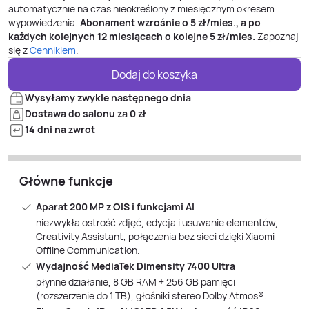
automatycznie na czas nieokreślony z miesięcznym okresem
wypowiedzenia.
Abonament wzrośnie o
5
zł/mies., a po
każdych kolejnych 12 miesiącach o kolejne
5
zł/mies.
Zapoznaj
się z
Cennikiem
.
Dodaj do koszyka
Wysyłamy zwykle następnego dnia
Dostawa do salonu za 0 zł
14 dni na zwrot
Główne funkcje
Aparat 200 MP z OIS i funkcjami AI
niezwykła ostrość zdjęć, edycja i usuwanie elementów,
Creativity Assistant, połączenia bez sieci dzięki Xiaomi
Offline Communication.
Wydajność MediaTek Dimensity 7400 Ultra
płynne działanie, 8 GB RAM + 256 GB pamięci
(rozszerzenie do 1 TB), głośniki stereo Dolby Atmos®.