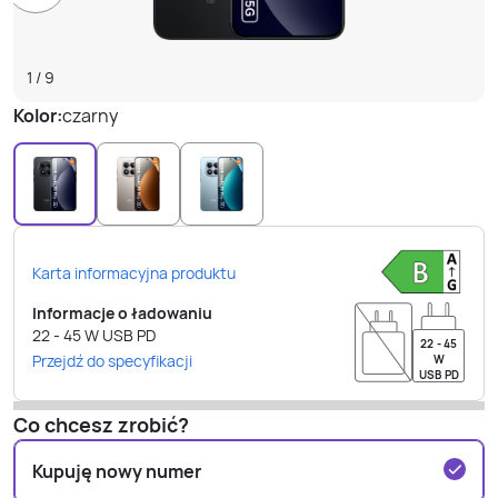
1
/
9
Kolor:
czarny
Karta informacyjna produktu
Informacje o ładowaniu
22 - 45
W
USB PD
22 - 45
Przejdź do specyfikacji
W
USB PD
Co chcesz zrobić?
Kupuję nowy numer