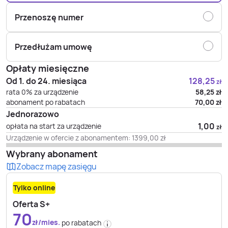
Przenoszę numer
Przedłużam umowę
Opłaty miesięczne
Od 1. do 24. miesiąca
128,25
zł
rata 0% za urządzenie
58,25
zł
abonament po rabatach
70,00
zł
Jednorazowo
1,00
opłata na start za urządzenie
zł
Urządzenie w ofercie z abonamentem:
1399,00
zł
Wybrany abonament
Zobacz mapę zasięgu
Tylko online
Oferta S+
70
zł/mies.
po rabatach