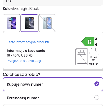
1
/
9
Kolor:
Midnight Black
Karta informacyjna produktu
Informacje o ładowaniu
18 - 45
W
USB PD
18 - 45
Przejdź do specyfikacji
W
USB PD
Co chcesz zrobić?
Kupuję nowy numer
Przenoszę numer