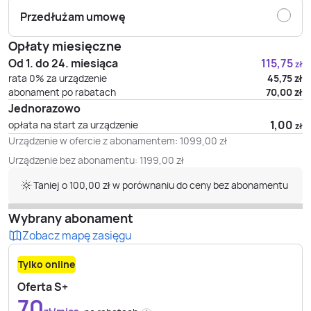
Przedłużam umowę
Opłaty miesięczne
Od 1. do 24. miesiąca
115,75
zł
rata 0% za urządzenie
45,75
zł
abonament po rabatach
70,00
zł
Jednorazowo
1,00
opłata na start za urządzenie
zł
Urządzenie w ofercie z abonamentem:
1099,00
zł
Urządzenie bez abonamentu:
1199,00
zł
Taniej o 100,00 zł w porównaniu do ceny bez abonamentu
Wybrany abonament
Zobacz mapę zasięgu
Tylko online
Oferta S+
70