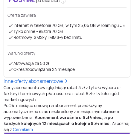
zł/mies.
po rabatach
Oferta zawiera
Internet w telefonie 70 GB, w tym 25,05 GB w roamingu UE
Tylko online - ekstra 70 GB
Rozmowy, SMS-y i MMS-y bez limitu
Warunki oferty
Aktywacja za 50 zł
Okres zobowiązania 24 miesiące
Inne oferty abonamentowe
Ceny abonamentu uwzględniają: rabat 5 zł z tytułu wyboru e-
faktury i terminowych płatności oraz rabat 5 zł z tytułu zgód
marketingowych.
Po
24
. miesiącu umowę na abonament przedłużymy
automatycznie na czas nieokreślony z miesięcznym okresem
wypowiedzenia.
Abonament wzrośnie o
5
zł/mies., a po
każdych kolejnych 12 miesiącach o kolejne
5
zł/mies.
Zapoznaj
się z
Cennikiem
.