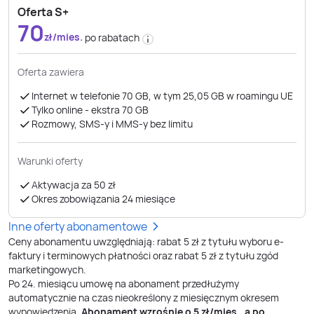
Oferta S+
70
zł/mies.
po rabatach
Oferta zawiera
Internet w telefonie 70 GB, w tym 25,05 GB w roamingu UE
Tylko online - ekstra 70 GB
Rozmowy, SMS-y i MMS-y bez limitu
Warunki oferty
Aktywacja za 50 zł
Okres zobowiązania 24 miesiące
Inne oferty abonamentowe
Ceny abonamentu uwzględniają: rabat 5 zł z tytułu wyboru e-
faktury i terminowych płatności oraz rabat 5 zł z tytułu zgód
marketingowych.
Po
24
. miesiącu umowę na abonament przedłużymy
automatycznie na czas nieokreślony z miesięcznym okresem
wypowiedzenia.
Abonament wzrośnie o
5
zł/mies., a po