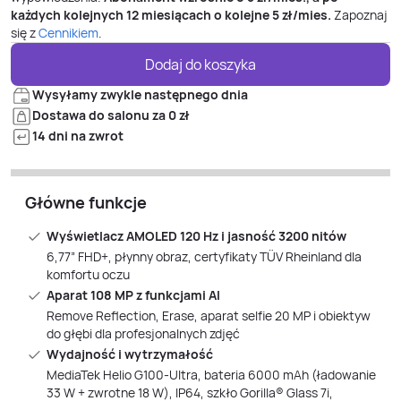
każdych kolejnych 12 miesiącach o kolejne
5
zł/mies.
Zapoznaj
się z
Cennikiem
.
Dodaj do koszyka
Wysyłamy zwykle następnego dnia
Dostawa do salonu za 0 zł
14 dni na zwrot
Główne funkcje
Wyświetlacz AMOLED 120 Hz i jasność 3200 nitów
6,77” FHD+, płynny obraz, certyfikaty TÜV Rheinland dla
komfortu oczu
Aparat 108 MP z funkcjami AI
Remove Reflection, Erase, aparat selfie 20 MP i obiektyw
do głębi dla profesjonalnych zdjęć
Wydajność i wytrzymałość
MediaTek Helio G100-Ultra, bateria 6000 mAh (ładowanie
33 W + zwrotne 18 W), IP64, szkło Gorilla® Glass 7i,