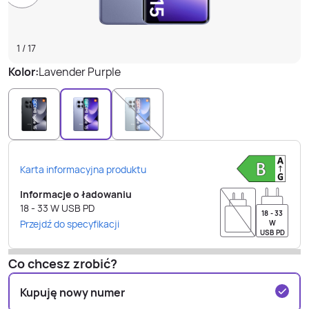
1
/
17
Kolor:
Lavender Purple
Karta informacyjna produktu
Informacje o ładowaniu
18 - 33
W
USB PD
18 - 33
Przejdź do specyfikacji
W
USB PD
Co chcesz zrobić?
Kupuję nowy numer