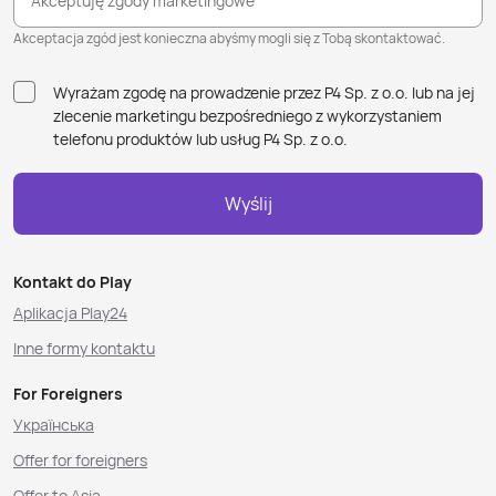
Akceptuję zgody marketingowe
Akceptacja zgód jest konieczna abyśmy mogli się z Tobą skontaktować.
Wyrażam zgodę na prowadzenie przez P4 Sp. z o.o. lub na jej
zlecenie marketingu bezpośredniego z wykorzystaniem
telefonu produktów lub usług P4 Sp. z o.o.
Wyślij
Kontakt do Play
Aplikacja Play24
Inne formy kontaktu
For Foreigners
Українська
Offer for foreigners
Offer to Asia