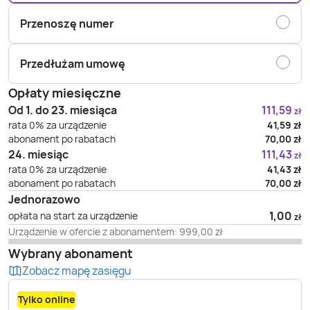
Przenoszę numer
Przedłużam umowę
Opłaty miesięczne
Od 1. do 23. miesiąca
111,59
zł
rata 0% za urządzenie
41,59
zł
abonament po rabatach
70,00
zł
24. miesiąc
111,43
zł
rata 0% za urządzenie
41,43
zł
abonament po rabatach
70,00
zł
Jednorazowo
1,00
opłata na start za urządzenie
zł
Urządzenie w ofercie z abonamentem:
999,00
zł
Wybrany abonament
Zobacz mapę zasięgu
Tylko online