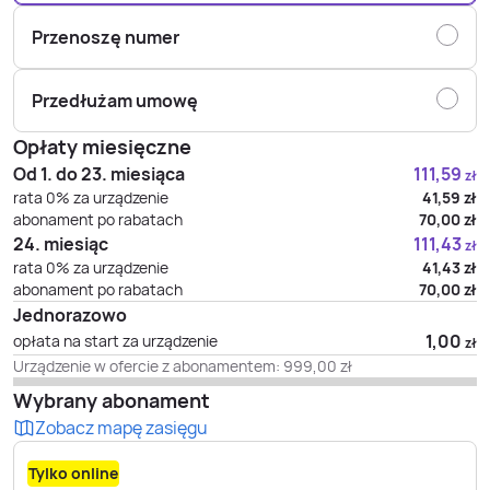
Przenoszę numer
Przedłużam umowę
Opłaty miesięczne
Od 1. do 23. miesiąca
111,59
zł
rata 0% za urządzenie
41,59
zł
abonament po rabatach
70,00
zł
24. miesiąc
111,43
zł
rata 0% za urządzenie
41,43
zł
abonament po rabatach
70,00
zł
Jednorazowo
1,00
opłata na start za urządzenie
zł
Urządzenie w ofercie z abonamentem:
999,00
zł
Wybrany abonament
Zobacz mapę zasięgu
Tylko online