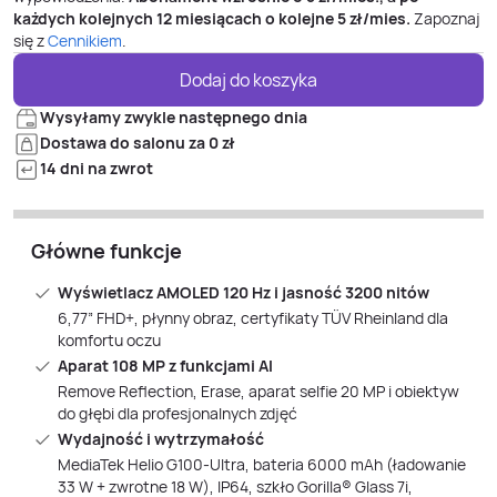
każdych kolejnych 12 miesiącach o kolejne
5
zł/mies.
Zapoznaj
się z
Cennikiem
.
Dodaj do koszyka
Wysyłamy zwykle następnego dnia
Dostawa do salonu za 0 zł
14 dni na zwrot
Główne funkcje
Wyświetlacz AMOLED 120 Hz i jasność 3200 nitów
6,77” FHD+, płynny obraz, certyfikaty TÜV Rheinland dla
komfortu oczu
Aparat 108 MP z funkcjami AI
Remove Reflection, Erase, aparat selfie 20 MP i obiektyw
do głębi dla profesjonalnych zdjęć
Wydajność i wytrzymałość
MediaTek Helio G100-Ultra, bateria 6000 mAh (ładowanie
33 W + zwrotne 18 W), IP64, szkło Gorilla® Glass 7i,