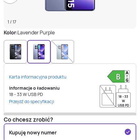
1
/
17
Kolor:
Lavender Purple
Karta informacyjna produktu
Informacje o ładowaniu
18 - 33
W
USB PD
18 - 33
Przejdź do specyfikacji
W
USB PD
Co chcesz zrobić?
Kupuję nowy numer