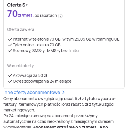
Oferta S+
70
zł/mies.
po rabatach
Oferta zawiera
Internet w telefonie 70 GB, w tym 25,05 GB w roamingu UE
Tylko online - ekstra 70 GB
Rozmowy, SMS-y i MMS-y bez limitu
Warunki oferty
Aktywacja za 50 zł
Okres zobowiązania 24 miesiące
Inne oferty abonamentowe
Ceny abonamentu uwzględniają: rabat 5 zł z tytułu wyboru e-
faktury i terminowych płatności oraz rabat 5 zł z tytułu zgód
marketingowych.
Po
24
. miesiącu umowę na abonament przedłużymy
automatycznie na czas nieokreślony z miesięcznym okresem
wypowiedzenia.
Abonament wzrośnie o
5
zł/mies., a po