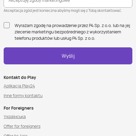
Akceptuję zgody marketingowe
Akceptacja zgód jest konieczna abyśmy mogli się z Tobą skontaktować.
Wyrażam zgodę na prowadzenie przez P4 Sp. z o.o. lub na jej
zlecenie marketingu bezpośredniego z wykorzystaniem
telefonu produktów lub usług P4 Sp. z o.o.
Wyślij
Kontakt do Play
Aplikacja Play24
Inne formy kontaktu
For Foreigners
Українська
Offer for foreigners
Offer to Asia