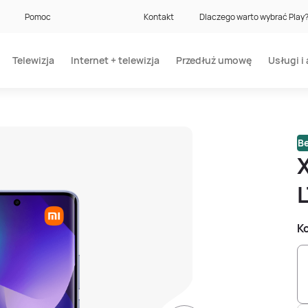
Pomoc
Kontakt
Dlaczego warto wybrać Play
Telewizja
Internet + telewizja
Przedłuż umowę
Usługi i 
Be
Ko