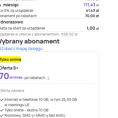
. miesiąc
111,43
zł
ta 0% za urządzenie
41,43
zł
onament po rabatach
70,00
zł
ednorazowo
1,00
łata na start za urządzenie
zł
ządzenie w ofercie z abonamentem:
999,00
zł
ybrany abonament
Zobacz mapę zasięgu
Tylko online
Oferta S+
70
zł/mies.
po rabatach
Oferta zawiera
Internet w telefonie 70 GB, w tym 25,05 GB
w roamingu UE
Tylko online - ekstra 70 GB
Rozmowy, SMS-y i MMS-y bez limitu