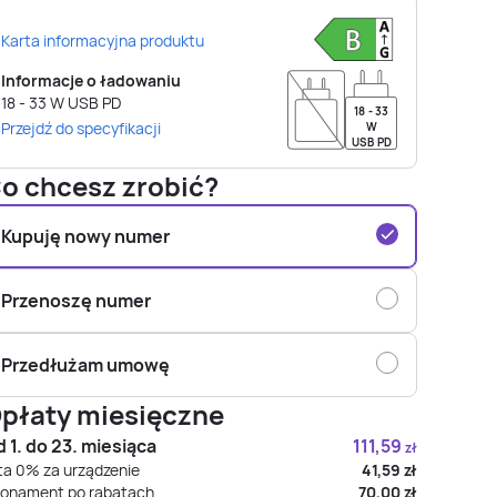
Karta informacyjna produktu
Informacje o ładowaniu
18 - 33
W
USB PD
18 - 33
Przejdź do specyfikacji
W
USB PD
o chcesz zrobić?
Kupuję nowy numer
Przenoszę numer
Przedłużam umowę
płaty miesięczne
 1. do 23. miesiąca
111,59
zł
ta 0% za urządzenie
41,59
zł
onament po rabatach
70,00
zł