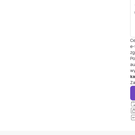
Ce
e-
zg
P
au
wy
ka
Za