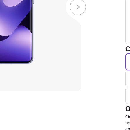
C
O
Od
ra
ab