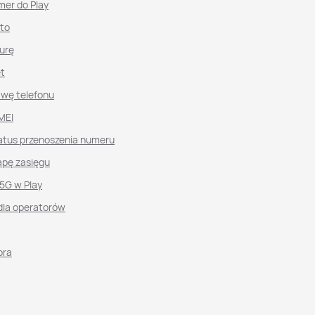
mer do Play
nto
urę
et
awę telefonu
MEI
atus przenoszenia numeru
pę zasięgu
 5G w Play
dla operatorów
ora