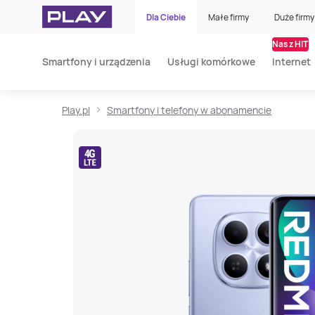
Dla Ciebie
Małe firmy
Duże firmy
Nasz HIT
Smartfony i urządzenia
Usługi komórkowe
Internet
Play.pl
Smartfony i telefony w abonamencie