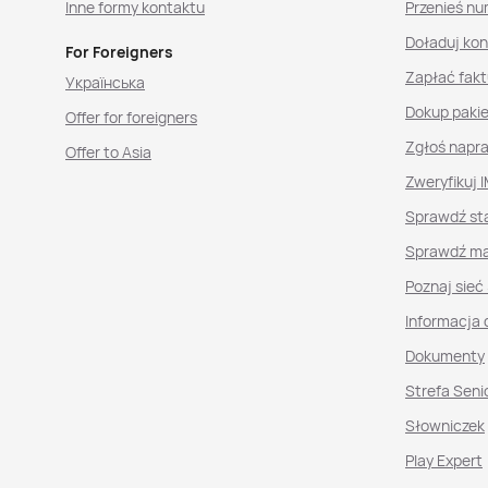
Inne formy kontaktu
Przenieś nu
Doładuj ko
For Foreigners
Zapłać fakt
Українська
Dokup paki
Offer for foreigners
Zgłoś napr
Offer to Asia
Zweryfikuj I
Sprawdź st
Sprawdź ma
Poznaj sieć
Informacja 
Dokumenty
Strefa Seni
Słowniczek
Play Expert