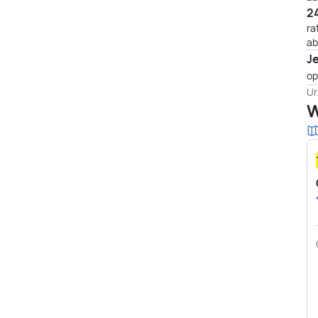
24
ra
ab
J
op
Ur
W