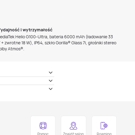
ydajność i wytrzymałość
ediaTek Helio G100-Ultra, bateria 6000 mAh (ładowanie 33
 + zwrotne 18 W), IP64, szkło Gorilla® Glass 7i, głośniki stereo
olby Atmos®.
Pomoc
Znajdź salon
Roaming