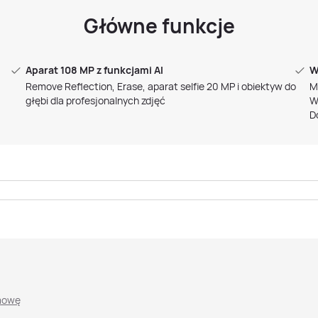
Główne funkcje
Aparat 108 MP z funkcjami AI
W
Remove Reflection, Erase, aparat selfie 20 MP i obiektyw do
M
głębi dla profesjonalnych zdjęć
W
D
mowę