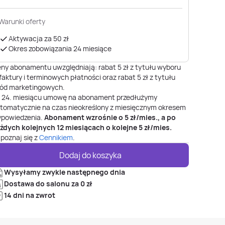
Warunki oferty
Aktywacja za 50 zł
Okres zobowiązania 24 miesiące
ny abonamentu uwzględniają: rabat 5 zł z tytułu wyboru
faktury i terminowych płatności oraz rabat 5 zł z tytułu
ód marketingowych.
o
24
. miesiącu umowę na abonament przedłużymy
tomatycznie na czas nieokreślony z miesięcznym okresem
powiedzenia.
Abonament wzrośnie o
5
zł/mies., a po
żdych kolejnych 12 miesiącach o kolejne
5
zł/mies.
poznaj się z
Cennikiem
.
Dodaj do koszyka
Wysyłamy zwykle następnego dnia
Dostawa do salonu za 0 zł
14 dni na zwrot