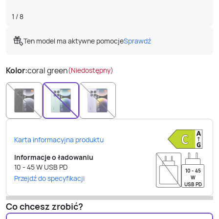
1
/
8
Ten model ma aktywne pomocje
Sprawdź
Kolor:
coral green
(Niedostępny)
Karta informacyjna produktu
Informacje o ładowaniu
10 - 45
W
USB PD
10 - 45
Przejdź do specyfikacji
W
USB PD
Co chcesz zrobić?