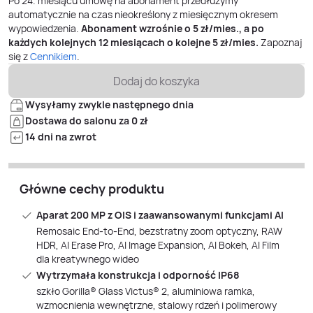
Po
24
. miesiącu umowę na abonament przedłużymy
automatycznie na czas nieokreślony z miesięcznym okresem
wypowiedzenia.
Abonament wzrośnie o
5
zł/mies., a po
każdych kolejnych 12 miesiącach o kolejne
5
zł/mies.
Zapoznaj
się z
Cennikiem
.
Dodaj do koszyka
Wysyłamy zwykle następnego dnia
Dostawa do salonu za 0 zł
14 dni na zwrot
Główne cechy produktu
Aparat 200 MP z OIS i zaawansowanymi funkcjami AI
Remosaic End-to-End, bezstratny zoom optyczny, RAW
HDR, AI Erase Pro, AI Image Expansion, AI Bokeh, AI Film
dla kreatywnego wideo
Wytrzymała konstrukcja i odporność IP68
szkło Gorilla® Glass Victus® 2, aluminiowa ramka,
wzmocnienia wewnętrzne, stalowy rdzeń i polimerowy