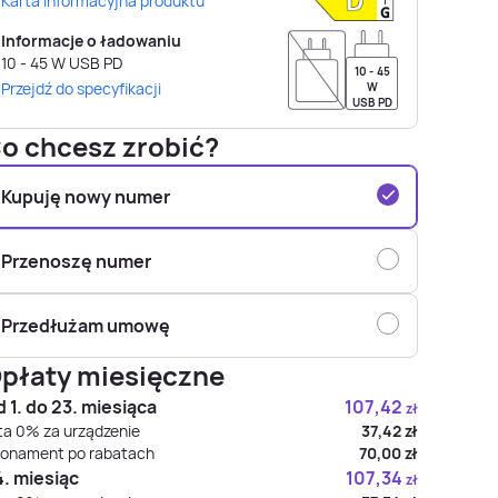
Karta informacyjna produktu
Informacje o ładowaniu
10 - 45
W
USB PD
10 - 45
Przejdź do specyfikacji
W
USB PD
o chcesz zrobić?
Kupuję nowy numer
Przenoszę numer
Przedłużam umowę
płaty miesięczne
 1. do 23. miesiąca
107,42
zł
ta 0% za urządzenie
37,42
zł
onament po rabatach
70,00
zł
. miesiąc
107,34
zł