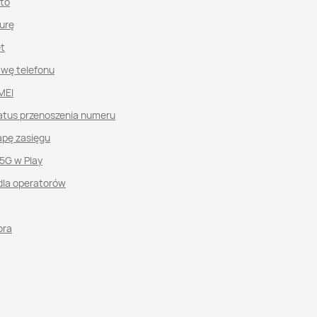
nto
urę
et
awę telefonu
MEI
atus przenoszenia numeru
pę zasięgu
 5G w Play
dla operatorów
ora