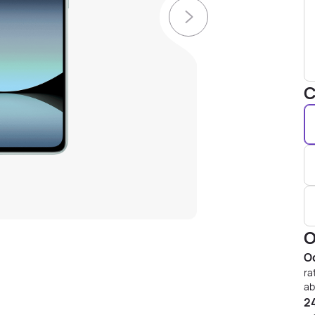
C
O
Od
ra
ab
24