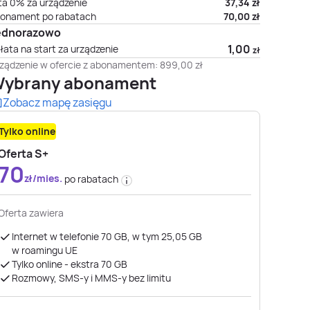
ta 0% za urządzenie
37,34
zł
onament po rabatach
70,00
zł
ednorazowo
1,00
łata na start za urządzenie
zł
ządzenie w ofercie z abonamentem:
899,00
zł
ybrany abonament
Zobacz mapę zasięgu
Tylko online
Oferta S+
70
zł/mies.
po rabatach
Oferta zawiera
Internet w telefonie 70 GB, w tym 25,05 GB
w roamingu UE
Tylko online - ekstra 70 GB
Rozmowy, SMS-y i MMS-y bez limitu