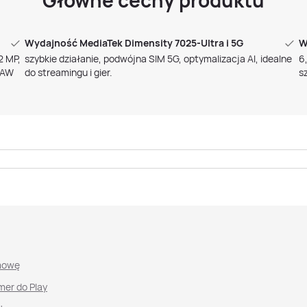
Główne cechy produktu
Wydajność MediaTek Dimensity 7025-Ultra i 5G
W
2 MP,
szybkie działanie, podwójna SIM 5G, optymalizacja AI, idealne
6
 RAW
do streamingu i gier.
s
mowę
mer do Play