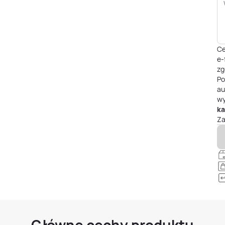
Ce
e-
zg
P
au
wy
ka
Za