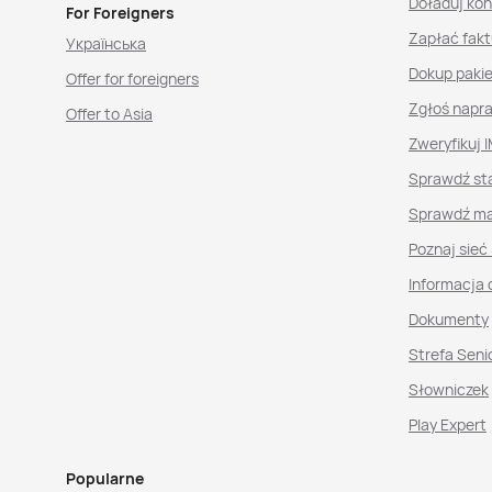
Doładuj ko
For Foreigners
Zapłać fakt
Українська
Dokup paki
Offer for foreigners
Zgłoś napr
Offer to Asia
Zweryfikuj I
Sprawdź st
Sprawdź ma
Poznaj sieć
Informacja 
Dokumenty
Strefa Seni
Słowniczek
Play Expert
Popularne