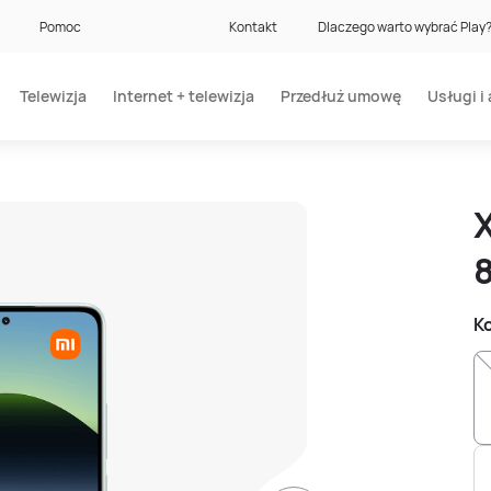
Pomoc
Kontakt
Dlaczego warto wybrać Play
Telewizja
Internet + telewizja
Przedłuż umowę
Usługi i 
Ko