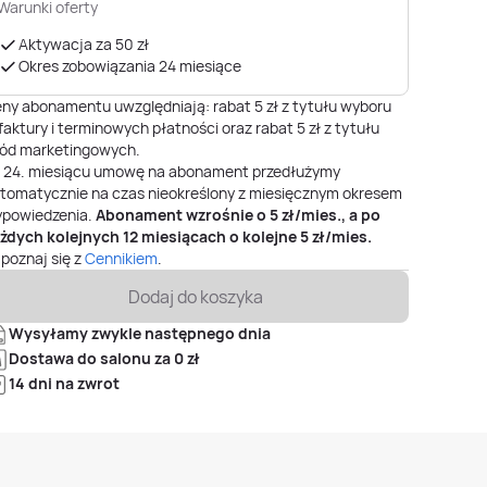
Warunki oferty
Aktywacja za 50 zł
Okres zobowiązania 24 miesiące
ny abonamentu uwzględniają: rabat 5 zł z tytułu wyboru
faktury i terminowych płatności oraz rabat 5 zł z tytułu
ód marketingowych.
o
24
. miesiącu umowę na abonament przedłużymy
tomatycznie na czas nieokreślony z miesięcznym okresem
powiedzenia.
Abonament wzrośnie o
5
zł/mies., a po
żdych kolejnych 12 miesiącach o kolejne
5
zł/mies.
poznaj się z
Cennikiem
.
Dodaj do koszyka
Wysyłamy zwykle następnego dnia
Dostawa do salonu za 0 zł
14 dni na zwrot