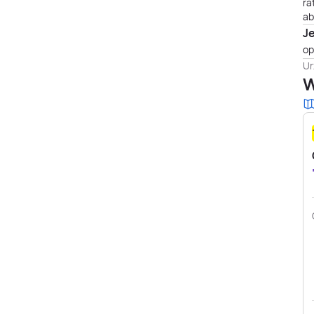
ra
ab
J
op
Ur
W