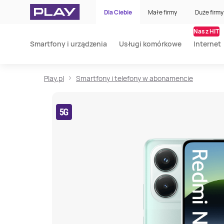
Dla Ciebie
Małe firmy
Duże firmy
Nasz HIT
Smartfony i urządzenia
Usługi komórkowe
Internet
Play.pl
Smartfony i telefony w abonamencie