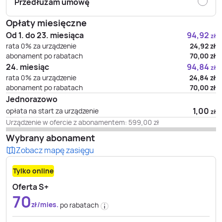
Przedłużam umowę
Opłaty miesięczne
Od 1. do 23. miesiąca
94,92
zł
rata 0% za urządzenie
24,92
zł
abonament po rabatach
70,00
zł
24. miesiąc
94,84
zł
rata 0% za urządzenie
24,84
zł
abonament po rabatach
70,00
zł
Jednorazowo
1,00
opłata na start za urządzenie
zł
Urządzenie w ofercie z abonamentem:
599,00
zł
Wybrany abonament
Zobacz mapę zasięgu
Tylko online
Oferta S+
70
zł/mies.
po rabatach