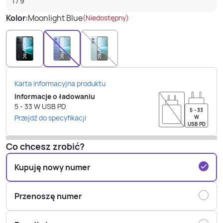
1
/
9
Kolor:
Moonlight Blue
(Niedostępny)
Karta informacyjna produktu
Informacje o ładowaniu
5 - 33
W
USB PD
5 - 33
Przejdź do specyfikacji
W
USB PD
Co chcesz zrobić?
Kupuję nowy numer
Przenoszę numer