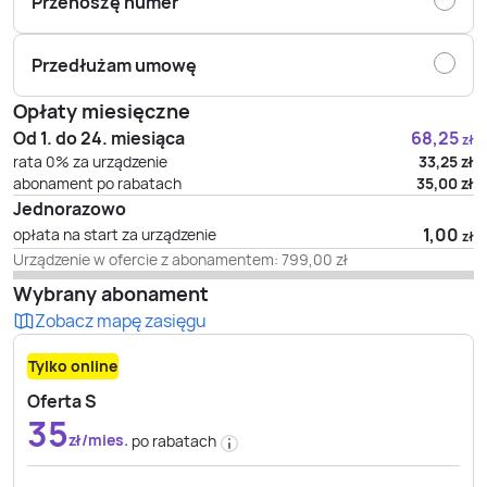
Przenoszę numer
Przedłużam umowę
Opłaty miesięczne
Od 1. do 24. miesiąca
68,25
zł
rata 0% za urządzenie
33,25
zł
abonament po rabatach
35,00
zł
Jednorazowo
1,00
opłata na start za urządzenie
zł
Urządzenie w ofercie z abonamentem:
799,00
zł
Wybrany abonament
Zobacz mapę zasięgu
Tylko online
Oferta S
35
zł/mies.
po rabatach