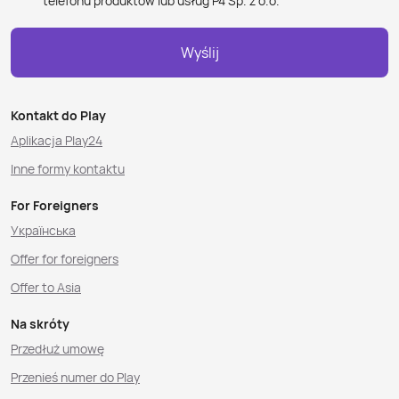
telefonu produktów lub usług P4 Sp. z o.o.
Wyślij
Kontakt do Play
Aplikacja Play24
Inne formy kontaktu
For Foreigners
Українська
Offer for foreigners
Offer to Asia
Na skróty
Przedłuż umowę
Przenieś numer do Play