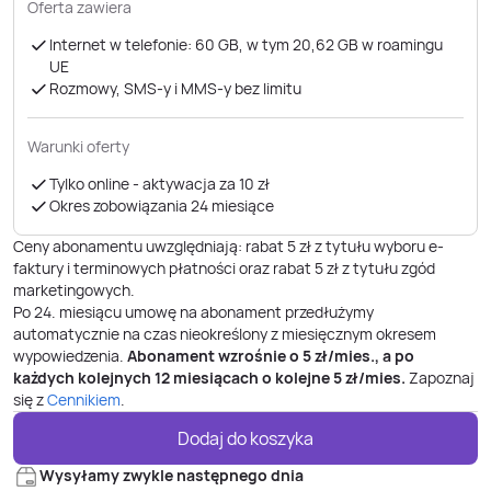
Oferta zawiera
Internet w telefonie: 60 GB, w tym 20,62 GB w roamingu
UE
Rozmowy, SMS-y i MMS-y bez limitu
Warunki oferty
Tylko online - aktywacja za 10 zł
Okres zobowiązania 24 miesiące
Ceny abonamentu uwzględniają: rabat 5 zł z tytułu wyboru e-
faktury i terminowych płatności oraz rabat 5 zł z tytułu zgód
marketingowych.
Po
24
. miesiącu umowę na abonament przedłużymy
automatycznie na czas nieokreślony z miesięcznym okresem
wypowiedzenia.
Abonament wzrośnie o
5
zł/mies., a po
każdych kolejnych 12 miesiącach o kolejne
5
zł/mies.
Zapoznaj
się z
Cennikiem
.
Dodaj do koszyka
Wysyłamy zwykle następnego dnia