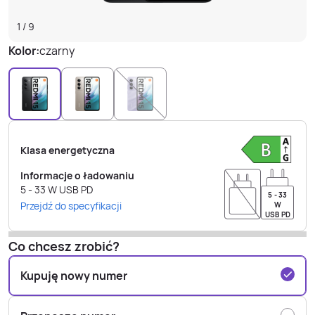
1
/
9
Kolor:
czarny
Klasa energetyczna
Informacje o ładowaniu
5 - 33
W
USB PD
5 - 33
Przejdź do specyfikacji
W
USB PD
Co chcesz zrobić?
Kupuję nowy numer