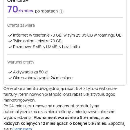
Oferta S+
70
zł/mies.
po rabatach
Oferta zawiera
Internet w telefonie 70 GB, w tym 25,05 GB w roamingu UE
Tylko online - ekstra 70 GB
Rozmowy, SMS-y i MMS-y bez limitu
Warunki oferty
Aktywacja za 50 zł
Okres zobowiązania 24 miesiące
Ceny abonamentu uwzględniają: rabat 5 zł z tytułu wyboru e-
faktury i terminowych płatności oraz rabat 5 zł z tytułu zgód
marketingowych.
Po
24
. miesiącu umowę na abonament przedłużymy
automatycznie na czas nieokreślony z miesięcznym okresem
wypowiedzenia.
Abonament wzrośnie o
5
zł/mies., a po
każdych kolejnych 12 miesiącach o kolejne
5
zł/mies.
Zapoznaj
się z
Cennikiem
.