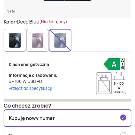
1
/
9
Kolor:
Deep Blue
(Niedostępny)
Klasa energetyczna
Informacje o ładowaniu
5 - 100
W
USB PD
5 - 100
Przejdź do specyfikacji
W
USB PD
Co chcesz zrobić?
Kupuję nowy numer