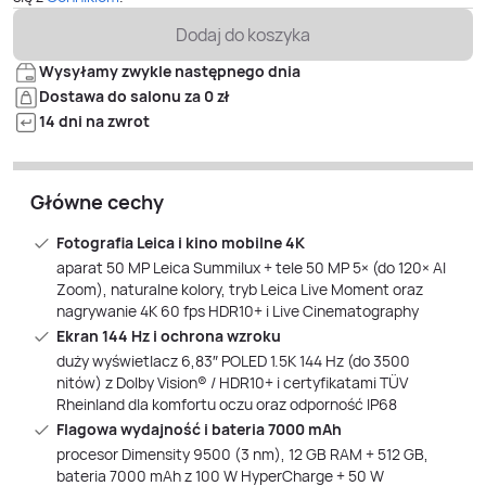
Dodaj do koszyka
Wysyłamy zwykle następnego dnia
Dostawa do salonu za 0 zł
14 dni na zwrot
Główne cechy
Fotografia Leica i kino mobilne 4K
aparat 50 MP Leica Summilux + tele 50 MP 5× (do 120× AI
Zoom), naturalne kolory, tryb Leica Live Moment oraz
nagrywanie 4K 60 fps HDR10+ i Live Cinematography
Ekran 144 Hz i ochrona wzroku
duży wyświetlacz 6,83″ POLED 1.5K 144 Hz (do 3500
nitów) z Dolby Vision® / HDR10+ i certyfikatami TÜV
Rheinland dla komfortu oczu oraz odporność IP68
Flagowa wydajność i bateria 7000 mAh
procesor Dimensity 9500 (3 nm), 12 GB RAM + 512 GB,
bateria 7000 mAh z 100 W HyperCharge + 50 W