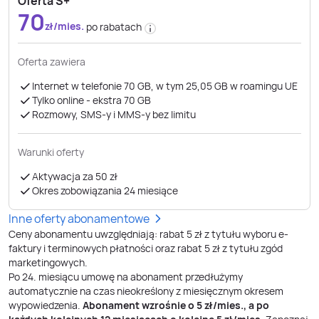
Oferta S+
70
zł/mies.
po rabatach
Oferta zawiera
Internet w telefonie 70 GB, w tym 25,05 GB w roamingu UE
Tylko online - ekstra 70 GB
Rozmowy, SMS-y i MMS-y bez limitu
Warunki oferty
Aktywacja za 50 zł
Okres zobowiązania 24 miesiące
Inne oferty abonamentowe
Ceny abonamentu uwzględniają: rabat 5 zł z tytułu wyboru e-
faktury i terminowych płatności oraz rabat 5 zł z tytułu zgód
marketingowych.
Po
24
. miesiącu umowę na abonament przedłużymy
automatycznie na czas nieokreślony z miesięcznym okresem
wypowiedzenia.
Abonament wzrośnie o
5
zł/mies., a po