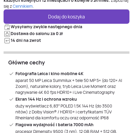
każdych kolejnych 12 miesiącach o kolejne
5
zł/mies.
Zapoznaj
się z
Cennikiem
.
Dodaj do koszyka
Wysyłamy zwykle następnego dnia
Dostawa do salonu za 0 zł
14 dni na zwrot
Główne cechy
Fotografia Leica i kino mobilne 4K
aparat 50 MP Leica Summilux + tele 50 MP 5× (do 120× AI
Zoom), naturalne kolory, tryb Leica Live Moment oraz
nagrywanie 4K 60 fps HDR10+ i Live Cinematography
Ekran 144 Hz i ochrona wzroku
duży wyświetlacz 6,83″ POLED 1.5K 144 Hz (do 3500
nitów) z Dolby Vision® / HDR10+ i certyfikatami TÜV
Rheinland dla komfortu oczu oraz odporność IP68
Flagowa wydajność i bateria 7000 mAh
procesor Dimensity 9500 (3 nm), 12 GB RAM + 512 GB,