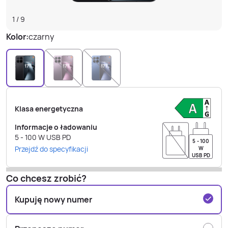
1
/
9
Kolor:
czarny
Klasa energetyczna
Informacje o ładowaniu
5 - 100
W
USB PD
5 - 100
Przejdź do specyfikacji
W
USB PD
Co chcesz zrobić?
Kupuję nowy numer