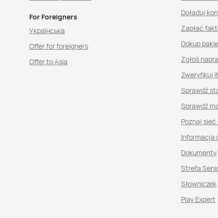
Doładuj ko
For Foreigners
Zapłać fakt
Українська
Dokup paki
Offer for foreigners
Zgłoś napr
Offer to Asia
Zweryfikuj I
Sprawdź st
Sprawdź ma
Poznaj sieć
Informacja 
Dokumenty
Strefa Seni
Słowniczek
Play Expert