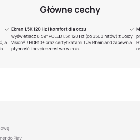
Główne cechy
Ekran 1.5K 120 Hz i komfort dla oczu
M
wyświetlacz 6,59″ POLED 1.5K 120 Hz (do 3500 nitów) z Dolby
p
ć, a
Vision® / HDR10+ oraz certyfikatami TÜV Rheinland zapewnia
H
ia
płynność i bezpieczeństwo wzroku
o
mowę
mer do Play