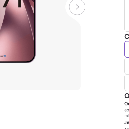
C
O
Od
ab
ra
J