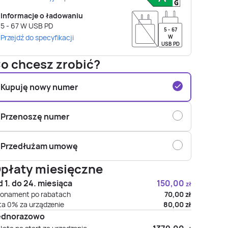
Informacje o ładowaniu
5 - 67
W
USB PD
5 - 67
Przejdź do specyfikacji
W
USB PD
o chcesz zrobić?
Kupuję nowy numer
Przenoszę numer
Przedłużam umowę
płaty miesięczne
 1. do 24. miesiąca
150,00
zł
onament po rabatach
70,00
zł
ta 0% za urządzenie
80,00
zł
ednorazowo