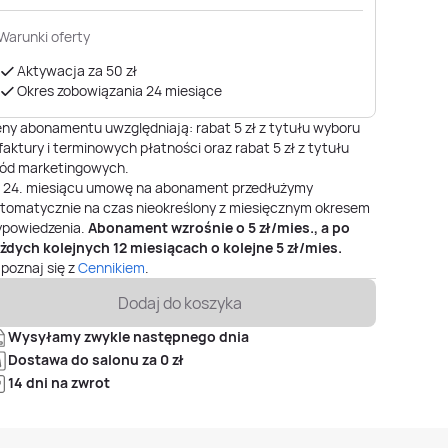
Warunki oferty
Aktywacja za 50 zł
Okres zobowiązania 24 miesiące
ny abonamentu uwzględniają: rabat 5 zł z tytułu wyboru
faktury i terminowych płatności oraz rabat 5 zł z tytułu
ód marketingowych.
o
24
. miesiącu umowę na abonament przedłużymy
tomatycznie na czas nieokreślony z miesięcznym okresem
powiedzenia.
Abonament wzrośnie o
5
zł/mies., a po
żdych kolejnych 12 miesiącach o kolejne
5
zł/mies.
poznaj się z
Cennikiem
.
Dodaj do koszyka
Wysyłamy zwykle następnego dnia
Dostawa do salonu za 0 zł
14 dni na zwrot