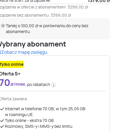
1379,00
łata na start za urządzenie
zł
ządzenie w ofercie z abonamentem:
3299,00
zł
ządzenie bez abonamentu:
3399,00
zł
Taniej o 100,00 zł w porównaniu do ceny bez
abonamentu
ybrany abonament
Zobacz mapę zasięgu
Tylko online
Oferta S+
70
zł/mies.
po rabatach
Oferta zawiera
Internet w telefonie 70 GB, w tym 25,05 GB
w roamingu UE
Tylko online - ekstra 70 GB
Rozmowy, SMS-y i MMS-y bez limitu