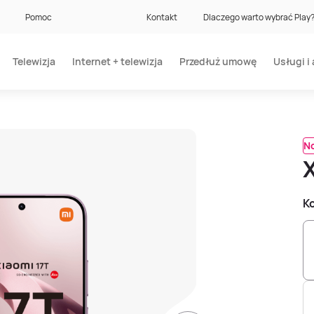
Pomoc
Kontakt
Dlaczego warto wybrać Play
Telewizja
Internet + telewizja
Przedłuż umowę
Usługi i 
N
Ko