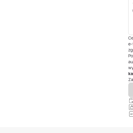
Ce
e-
zg
P
au
wy
ka
Za