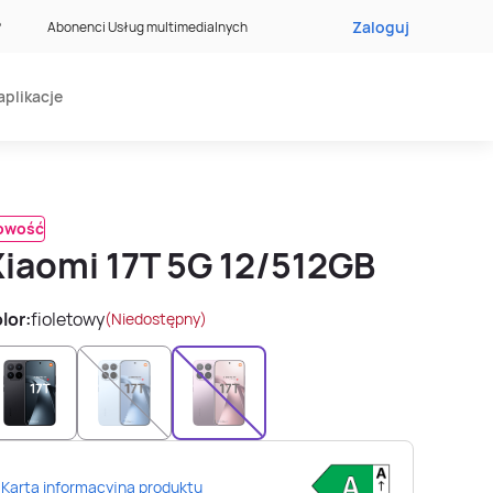
Zaloguj
?
Abonenci Usług multimedialnych
aplikacje
owość
Xiaomi 17T 5G 12/512GB
lor:
fioletowy
(Niedostępny)
Karta informacyjna produktu