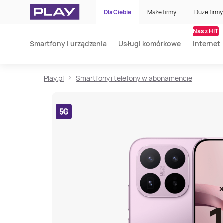
Dla Ciebie
Małe firmy
Duże firmy
Nasz HIT
Smartfony i urządzenia
Usługi komórkowe
Internet
Play.pl
Smartfony i telefony w abonamencie