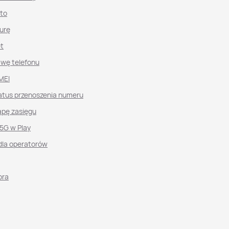
nto
urę
et
awę telefonu
MEI
atus przenoszenia numeru
pę zasięgu
 5G w Play
dla operatorów
ora