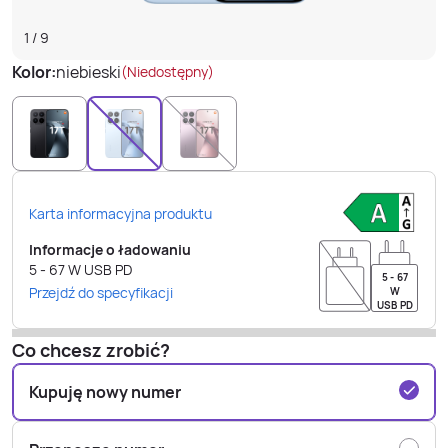
1
/
9
Kolor:
niebieski
(Niedostępny)
Karta informacyjna produktu
Informacje o ładowaniu
5 - 67
W
USB PD
5 - 67
Przejdź do specyfikacji
W
USB PD
Co chcesz zrobić?
Kupuję nowy numer