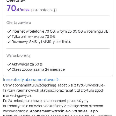
Oferta S+
70
zł/mies.
po rabatach
Oferta zawiera
Internet w telefonie 70 GB, w tym 25,05 GB w roamingu UE
Tylko online - ekstra 70 GB
Rozmowy, SMS-y i MMS-y bez limitu
Warunki oferty
Aktywacja za 50 zł
Okres zobowiązania 24 miesiące
Inne oferty abonamentowe
Ceny abonamentu uwzględniają: rabat 5 zł z tytułu wyboru e-
faktury i terminowych płatności oraz rabat 5 zł z tytułu zgód
marketingowych.
Po
24
. miesiącu umowę na abonament przedłużymy
automatycznie na czas nieokreślony z miesięcznym okresem
wypowiedzenia.
Abonament wzrośnie o
5
zł/mies., a po