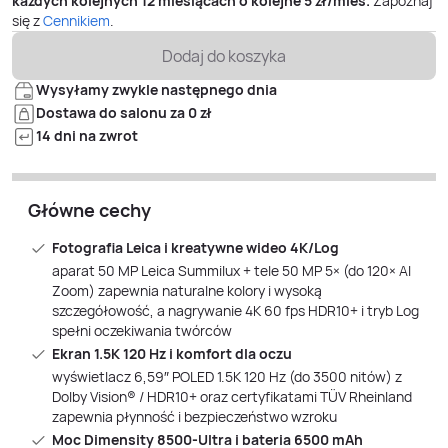
każdych kolejnych 12 miesiącach o kolejne
5
zł/mies.
Zapoznaj
się z
Cennikiem
.
Dodaj do koszyka
Wysyłamy zwykle następnego dnia
Dostawa do salonu za 0 zł
14 dni na zwrot
Główne cechy
Fotografia Leica i kreatywne wideo 4K/Log
aparat 50 MP Leica Summilux + tele 50 MP 5× (do 120× AI
Zoom) zapewnia naturalne kolory i wysoką
szczegółowość, a nagrywanie 4K 60 fps HDR10+ i tryb Log
spełni oczekiwania twórców
Ekran 1.5K 120 Hz i komfort dla oczu
wyświetlacz 6,59″ POLED 1.5K 120 Hz (do 3500 nitów) z
Dolby Vision® / HDR10+ oraz certyfikatami TÜV Rheinland
zapewnia płynność i bezpieczeństwo wzroku
Moc Dimensity 8500‑Ultra i bateria 6500 mAh