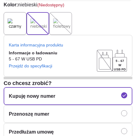
Kolor:
niebieski
(Niedostępny)
Karta informacyjna produktu
Informacje o ładowaniu
5 - 67
W
USB PD
5 - 67
Przejdź do specyfikacji
W
USB PD
Co chcesz zrobić?
Kupuję nowy numer
Przenoszę numer
Przedłużam umowę