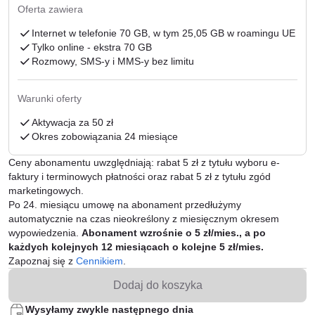
Oferta zawiera
Internet w telefonie 70 GB, w tym 25,05 GB w roamingu UE
Tylko online - ekstra 70 GB
Rozmowy, SMS-y i MMS-y bez limitu
Warunki oferty
Aktywacja za 50 zł
Okres zobowiązania 24 miesiące
Ceny abonamentu uwzględniają: rabat 5 zł z tytułu wyboru e-
faktury i terminowych płatności oraz rabat 5 zł z tytułu zgód
marketingowych.
Po
24
. miesiącu umowę na abonament przedłużymy
automatycznie na czas nieokreślony z miesięcznym okresem
wypowiedzenia.
Abonament wzrośnie o
5
zł/mies., a po
każdych kolejnych 12 miesiącach o kolejne
5
zł/mies.
Zapoznaj się z
Cennikiem
.
Dodaj do koszyka
Wysyłamy zwykle następnego dnia