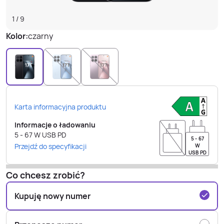
1
/
9
Kolor:
czarny
Karta informacyjna produktu
Informacje o ładowaniu
5 - 67
W
USB PD
5 - 67
Przejdź do specyfikacji
W
USB PD
Co chcesz zrobić?
Kupuję nowy numer