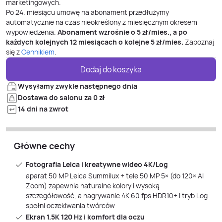
marketingowych.
Po
24
. miesiącu umowę na abonament przedłużymy
automatycznie na czas nieokreślony z miesięcznym okresem
wypowiedzenia.
Abonament wzrośnie o
5
zł/mies., a po
każdych kolejnych 12 miesiącach o kolejne
5
zł/mies.
Zapoznaj
się z
Cennikiem
.
Dodaj do koszyka
Wysyłamy zwykle następnego dnia
Dostawa do salonu za 0 zł
14 dni na zwrot
Główne cechy
Fotografia Leica i kreatywne wideo 4K/Log
aparat 50 MP Leica Summilux + tele 50 MP 5× (do 120× AI
Zoom) zapewnia naturalne kolory i wysoką
szczegółowość, a nagrywanie 4K 60 fps HDR10+ i tryb Log
spełni oczekiwania twórców
Ekran 1.5K 120 Hz i komfort dla oczu