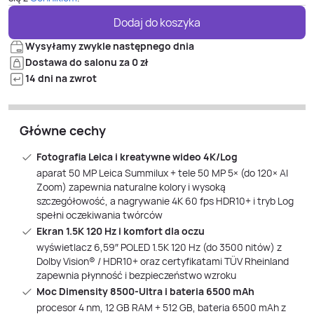
Dodaj do koszyka
Wysyłamy zwykle następnego dnia
Dostawa do salonu za 0 zł
14 dni na zwrot
Główne cechy
Fotografia Leica i kreatywne wideo 4K/Log
aparat 50 MP Leica Summilux + tele 50 MP 5× (do 120× AI
Zoom) zapewnia naturalne kolory i wysoką
szczegółowość, a nagrywanie 4K 60 fps HDR10+ i tryb Log
spełni oczekiwania twórców
Ekran 1.5K 120 Hz i komfort dla oczu
wyświetlacz 6,59″ POLED 1.5K 120 Hz (do 3500 nitów) z
Dolby Vision® / HDR10+ oraz certyfikatami TÜV Rheinland
zapewnia płynność i bezpieczeństwo wzroku
Moc Dimensity 8500‑Ultra i bateria 6500 mAh
procesor 4 nm, 12 GB RAM + 512 GB, bateria 6500 mAh z