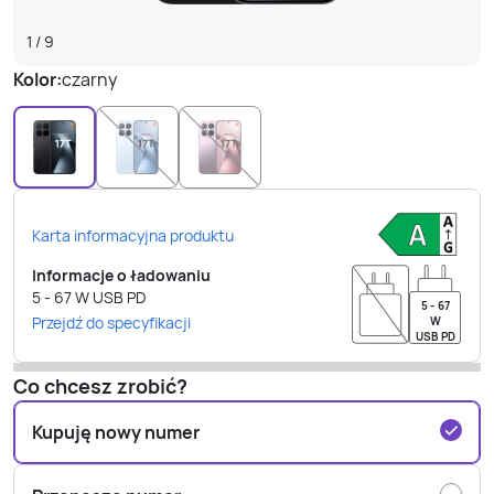
1
/
9
Kolor:
czarny
Karta informacyjna produktu
Informacje o ładowaniu
5 - 67
W
USB PD
5 - 67
Przejdź do specyfikacji
W
USB PD
Co chcesz zrobić?
Kupuję nowy numer