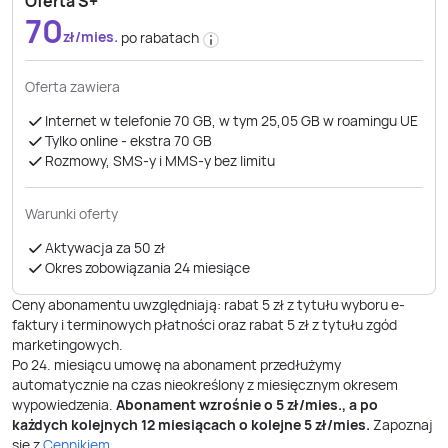
Oferta S+
70
zł/mies.
po rabatach
Oferta zawiera
Internet w telefonie 70 GB, w tym 25,05 GB w roamingu UE
Tylko online - ekstra 70 GB
Rozmowy, SMS-y i MMS-y bez limitu
Warunki oferty
Aktywacja za 50 zł
Okres zobowiązania 24 miesiące
Ceny abonamentu uwzględniają: rabat 5 zł z tytułu wyboru e-
faktury i terminowych płatności oraz rabat 5 zł z tytułu zgód
marketingowych.
Po
24
. miesiącu umowę na abonament przedłużymy
automatycznie na czas nieokreślony z miesięcznym okresem
wypowiedzenia.
Abonament wzrośnie o
5
zł/mies., a po
każdych kolejnych 12 miesiącach o kolejne
5
zł/mies.
Zapoznaj
się z
Cennikiem
.