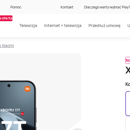
Pomoc
Kontakt
Dlaczego warto wybrać Play
 oferta
Telewizja
Internet + telewizja
Przedłuż umowę
U
a Xiaomi
N
Ko