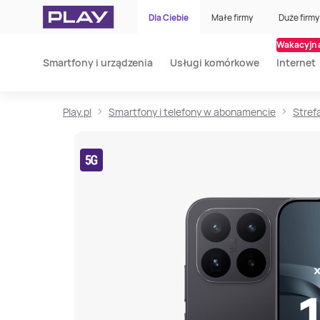
Dla Ciebie
Małe firmy
Duże firmy
Wakacyjna
Smartfony i urządzenia
Usługi komórkowe
Internet
Play.pl
Smartfony i telefony w abonamencie
Stref