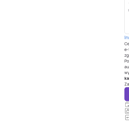
I
Ce
e-
zg
P
au
wy
ka
Za