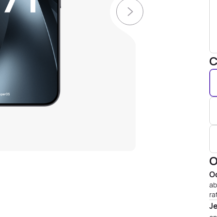
C
O
Od
ab
ra
J