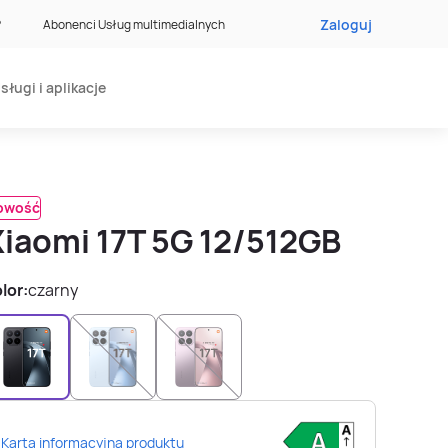
Zaloguj
?
Abonenci Usług multimedialnych
sługi i aplikacje
owość
Xiaomi 17T 5G 12/512GB
lor:
czarny
Karta informacyjna produktu