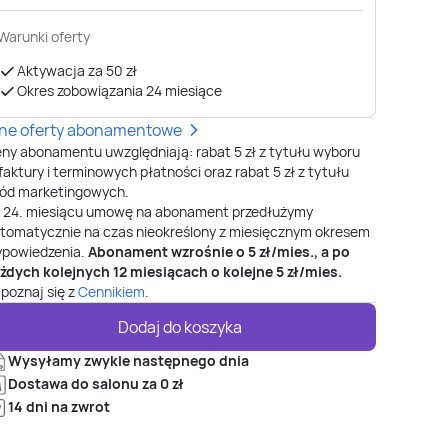
Warunki oferty
Aktywacja za 50 zł
Okres zobowiązania 24 miesiące
nne oferty abonamentowe
ny abonamentu uwzględniają: rabat 5 zł z tytułu wyboru
faktury i terminowych płatności oraz rabat 5 zł z tytułu
ód marketingowych.
o
24
. miesiącu umowę na abonament przedłużymy
tomatycznie na czas nieokreślony z miesięcznym okresem
powiedzenia.
Abonament wzrośnie o
5
zł/mies., a po
żdych kolejnych 12 miesiącach o kolejne
5
zł/mies.
poznaj się z
Cennikiem
.
Dodaj do koszyka
Wysyłamy zwykle następnego dnia
Dostawa do salonu za 0 zł
14 dni na zwrot