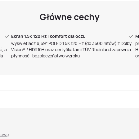
Główne cechy
Ekran 1.5K 120 Hz i komfort dla oczu
M
wyświetlacz 6,59″ POLED 1.5K 120 Hz (do 3500 nitów) z Dolby
p
ć, a
Vision® / HDR10+ oraz certyfikatami TÜV Rheinland zapewnia
H
ia
płynność i bezpieczeństwo wzroku
o
mowę