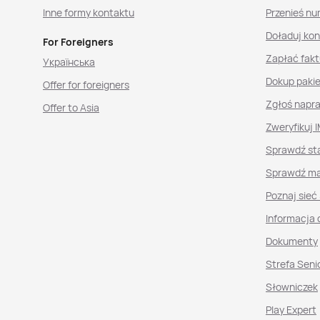
Inne formy kontaktu
Przenieś nu
Doładuj ko
For Foreigners
Zapłać fakt
Українська
Dokup paki
Offer for foreigners
Zgłoś napr
Offer to Asia
Zweryfikuj I
Sprawdź st
Sprawdź ma
Poznaj sieć
Informacja 
Dokumenty
Strefa Seni
Słowniczek
Play Expert