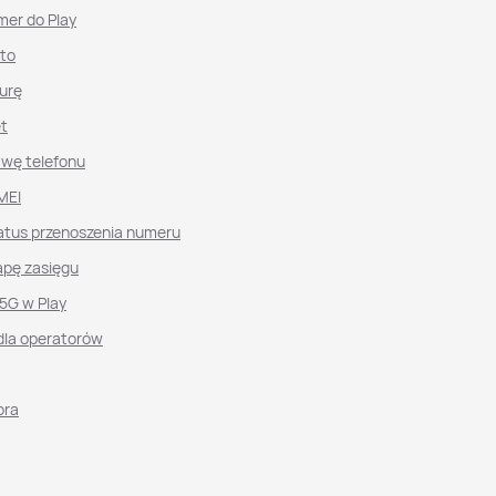
mer do Play
nto
urę
et
awę telefonu
MEI
atus przenoszenia numeru
pę zasięgu
 5G w Play
dla operatorów
ora