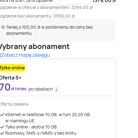
1379,00
łata na start za urządzenie
zł
ządzenie w ofercie z abonamentem:
3299,00
zł
ządzenie bez abonamentu:
3399,00
zł
Taniej o 100,00 zł w porównaniu do ceny bez
abonamentu
ybrany abonament
Zobacz mapę zasięgu
Tylko online
Oferta S+
70
zł/mies.
po rabatach
Oferta zawiera
Internet w telefonie 70 GB, w tym 25,05 GB
w roamingu UE
Tylko online - ekstra 70 GB
Rozmowy, SMS-y i MMS-y bez limitu