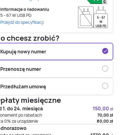
Informacje o ładowaniu
5 - 67
W
USB PD
5 - 67
Przejdź do specyfikacji
W
USB PD
o chcesz zrobić?
Kupuję nowy numer
Przenoszę numer
Przedłużam umowę
płaty miesięczne
 1. do 24. miesiąca
150,00
zł
onament po rabatach
70,00
zł
ta 0% za urządzenie
80,00
zł
ednorazowo