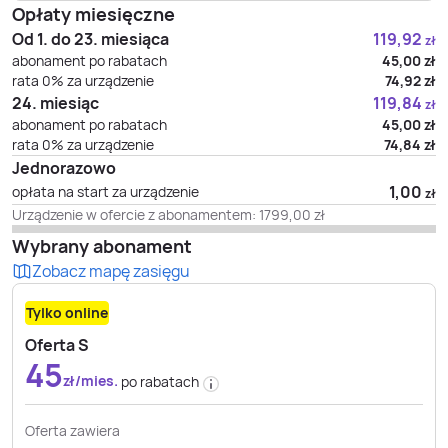
Opłaty miesięczne
Od 1. do 23. miesiąca
119,92
zł
abonament po rabatach
45,00
zł
rata 0% za urządzenie
74,92
zł
24. miesiąc
119,84
zł
abonament po rabatach
45,00
zł
rata 0% za urządzenie
74,84
zł
Jednorazowo
1,00
opłata na start za urządzenie
zł
Urządzenie w ofercie z abonamentem:
1799,00
zł
Wybrany abonament
Zobacz mapę zasięgu
Tylko online
Oferta S
45
zł/mies.
po rabatach
Oferta zawiera