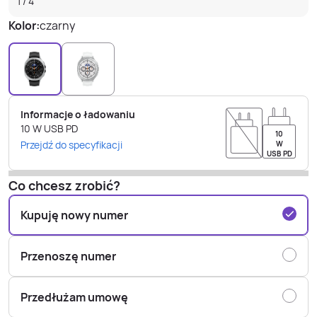
1
/
4
Kolor:
czarny
Informacje o ładowaniu
10
W
USB PD
10
Przejdź do specyfikacji
W
USB PD
Co chcesz zrobić?
Kupuję nowy numer
Przenoszę numer
Przedłużam umowę