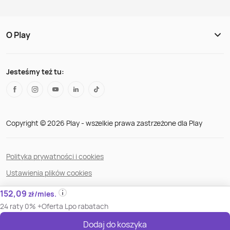
O Play
Jesteśmy też tu:
Copyright © 2026 Play - wszelkie prawa zastrzeżone dla Play
Polityka prywatności i cookies
Ustawienia plików cookies
Regulamin serwisu
152,09
zł/mies.
Bezpieczeństwo danych
24 raty 0% +
Oferta L
po rabatach
Dostępność
Dodaj do koszyka