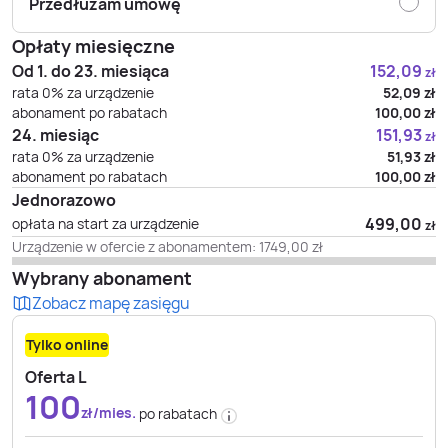
Przedłużam umowę
Opłaty miesięczne
Od 1. do 23. miesiąca
152,09
zł
rata 0% za urządzenie
52,09
zł
abonament po rabatach
100,00
zł
24. miesiąc
151,93
zł
rata 0% za urządzenie
51,93
zł
abonament po rabatach
100,00
zł
Jednorazowo
499,00
opłata na start za urządzenie
zł
Urządzenie w ofercie z abonamentem:
1749,00
zł
Wybrany abonament
Zobacz mapę zasięgu
Tylko online
Oferta L
100
zł/mies.
po rabatach