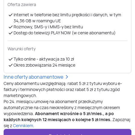
Oferta zawiera
Internet w telefonie bez limitu prędkości i danych, w tym
34,36 GB ​​​​​​​w roamingu UE
Rozmowy, SMS-y i MMS-y bez limitu
Dostęp do telewizji PLAY NOW (w cenie abonamentu)
Warunki oferty
Tylko online - aktywacja za 10 zł
Okres zobowiązania 24 miesiące
Inne oferty abonamentowe
Ceny abonamentu uwzględniają: rabat 5 zł z tytułu wyboru e-
faktury i terminowych płatności oraz rabat 5 zł z tytułu zgód
marketingowych.
Po
24
. miesiącu umowę na abonament przedłużymy
automatycznie na czas nieokreślony z miesięcznym okresem
wypowiedzenia.
Abonament wzrośnie o
5
zł/mies., a po
każdych kolejnych 12 miesiącach o kolejne
5
zł/mies.
Zapoznaj
się z
Cennikiem
.