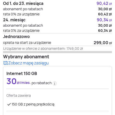
Od 1. do 23. miesiąca
90,42
zł
abonament po rabatach
30,00
zł
rata 0% za urządzenie
60,42
zł
24. miesiąc
90,34
zł
abonament po rabatach
30,00
zł
rata 0% za urządzenie
60,34
zł
Jednorazowo
299,00
opłata na start za urządzenie
zł
Urządzenie w ofercie z abonamentem:
1749,00
zł
Wybrany abonament
Zobacz mapę zasięgu
Internet 150 GB
30
zł/mies.
po rabatach
Oferta zawiera
150 GB z pełną prędkością