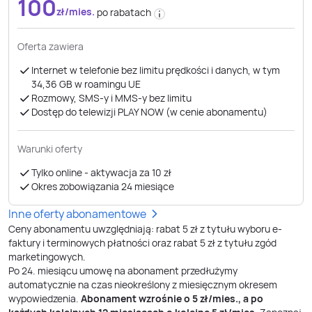
100
zł/mies.
po rabatach
Oferta zawiera
Internet w telefonie bez limitu prędkości i danych, w tym
34,36 GB ​​​​​​​w roamingu UE
Rozmowy, SMS-y i MMS-y bez limitu
Dostęp do telewizji PLAY NOW (w cenie abonamentu)
Warunki oferty
Tylko online - aktywacja za 10 zł
Okres zobowiązania 24 miesiące
Inne oferty abonamentowe
Ceny abonamentu uwzględniają: rabat 5 zł z tytułu wyboru e-
faktury i terminowych płatności oraz rabat 5 zł z tytułu zgód
marketingowych.
Po
24
. miesiącu umowę na abonament przedłużymy
automatycznie na czas nieokreślony z miesięcznym okresem
wypowiedzenia.
Abonament wzrośnie o
5
zł/mies., a po