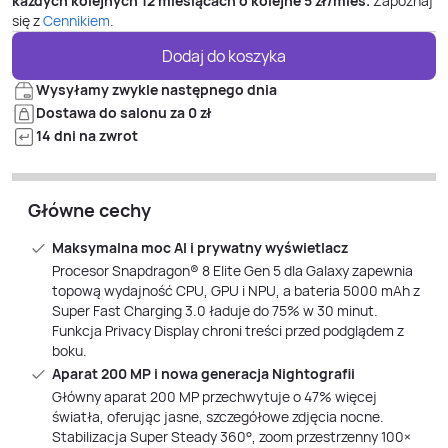
każdych kolejnych 12 miesiącach o kolejne
5
zł/mies.
Zapoznaj
się z
Cennikiem
.
Dodaj do koszyka
Wysyłamy zwykle następnego dnia
Dostawa do salonu za 0 zł
14 dni na zwrot
Główne cechy
Maksymalna moc AI i prywatny wyświetlacz
Procesor Snapdragon® 8 Elite Gen 5 dla Galaxy zapewnia
topową wydajność CPU, GPU i NPU, a bateria 5000 mAh z
Super Fast Charging 3.0 ładuje do 75% w 30 minut.
Funkcja Privacy Display chroni treści przed podglądem z
boku.
Aparat 200 MP i nowa generacja Nightografii
Główny aparat 200 MP przechwytuje o 47% więcej
światła, oferując jasne, szczegółowe zdjęcia nocne.
Stabilizacja Super Steady 360°, zoom przestrzenny 100×