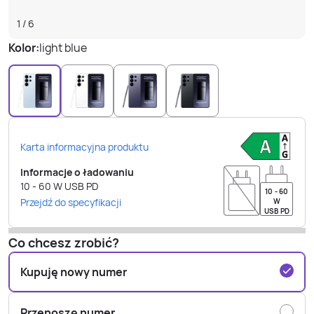
1
/
6
Kolor:
light blue
Karta informacyjna produktu
Informacje o ładowaniu
10 - 60
W
USB PD
10 - 60
Przejdź do specyfikacji
W
USB PD
Co chcesz zrobić?
Kupuję nowy numer
Przenoszę numer