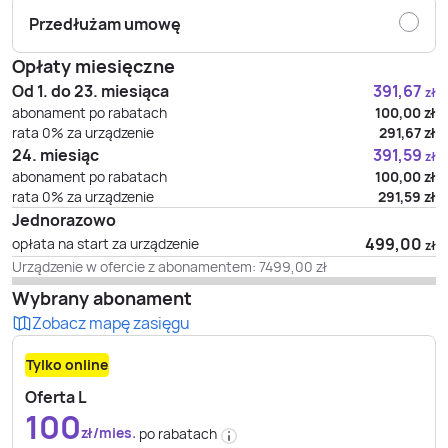
Przedłużam umowę
Opłaty miesięczne
Od 1. do 23. miesiąca
391,67
zł
abonament po rabatach
100,00
zł
rata 0% za urządzenie
291,67
zł
24. miesiąc
391,59
zł
abonament po rabatach
100,00
zł
rata 0% za urządzenie
291,59
zł
Jednorazowo
499,00
opłata na start za urządzenie
zł
Urządzenie w ofercie z abonamentem:
7499,00
zł
Wybrany abonament
Zobacz mapę zasięgu
Tylko online
Oferta L
100
zł/mies.
po rabatach