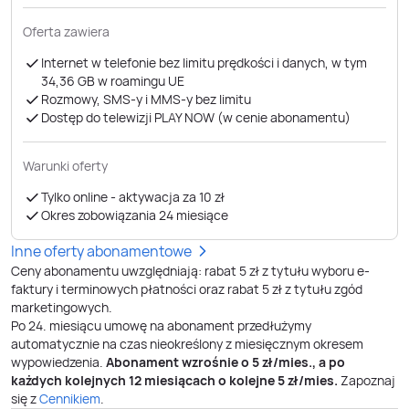
Oferta zawiera
Internet w telefonie bez limitu prędkości i danych, w tym
34,36 GB ​​​​​​​w roamingu UE
Rozmowy, SMS-y i MMS-y bez limitu
Dostęp do telewizji PLAY NOW (w cenie abonamentu)
Warunki oferty
Tylko online - aktywacja za 10 zł
Okres zobowiązania 24 miesiące
Inne oferty abonamentowe
Ceny abonamentu uwzględniają: rabat 5 zł z tytułu wyboru e-
faktury i terminowych płatności oraz rabat 5 zł z tytułu zgód
marketingowych.
Po
24
. miesiącu umowę na abonament przedłużymy
automatycznie na czas nieokreślony z miesięcznym okresem
wypowiedzenia.
Abonament wzrośnie o
5
zł/mies., a po
każdych kolejnych 12 miesiącach o kolejne
5
zł/mies.
Zapoznaj
się z
Cennikiem
.