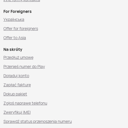
For Foreigners
Українська
Offer for foreigners
Offer to Asia
Na skróty
Przedłuż umowę
Przenieś numer do Play
Doładuj konto
Zapłać fakturę
Dokup pakiet
Zgłoś naprawę telefonu
Zweryfikuj IMEI
Sprawdź status przenoszenia numeru