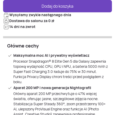
Dodaj do koszyka
Wysyłamy zwykle następnego dnia
Dostawa do salonu za 0 zł
14 dni na zwrot
Główne cechy
Maksymalna moc AI i prywatny wyświetlacz
Procesor Snapdragon® 8 Elite Gen 5 dla Galaxy zapewnia
topową wydajność CPU, GPU i NPU, a bateria 5000 mAh z
Super Fast Charging 3.0 ładuje do 75% w 30 minut.
Funkcja Privacy Display chroni treści przed podglądem z
boku.
Aparat 200 MP i nowa generacja Nightografii
Główny aparat 200 MP przechwytuje o 47% więcej
światła, oferując jasne, szczegółowe zdjęcia nocne.
Stabilizacja Super Steady 360°, zoom przestrzenny 100×
AI, ulepszony ProVisual Engine oraz funkcje AI (Photo
Assist, Creative Studio) zapewniają profesjonalne