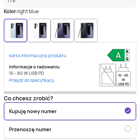
1
/
6
Kolor:
light blue
Karta informacyjna produktu
Informacje o ładowaniu
10 - 60
W
USB PD
10 - 60
Przejdź do specyfikacji
W
USB PD
Co chcesz zrobić?
Kupuję nowy numer
Przenoszę numer