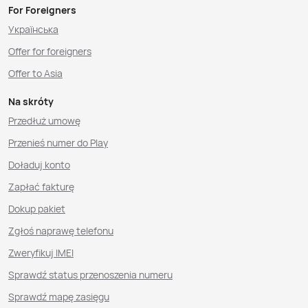
For Foreigners
Українська
Offer for foreigners
Offer to Asia
Na skróty
Przedłuż umowę
Przenieś numer do Play
Doładuj konto
Zapłać fakturę
Dokup pakiet
Zgłoś naprawę telefonu
Zweryfikuj IMEI
Sprawdź status przenoszenia numeru
Sprawdź mapę zasięgu