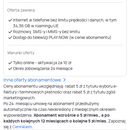
Oferta zawiera
Internet w telefonie bez limitu prędkości i danych, w tym
34,36 GB ​​​​​​​w roamingu UE
Rozmowy, SMS-y i MMS-y bez limitu
Dostęp do telewizji PLAY NOW (w cenie abonamentu)
Warunki oferty
Tylko online - aktywacja za 10 zł
Okres zobowiązania 24 miesiące
Inne oferty abonamentowe
Ceny abonamentu uwzględniają: rabat 5 zł z tytułu wyboru e-
faktury i terminowych płatności oraz rabat 5 zł z tytułu zgód
marketingowych.
Po
24
. miesiącu umowę na abonament przedłużymy
automatycznie na czas nieokreślony z miesięcznym okresem
wypowiedzenia.
Abonament wzrośnie o
5
zł/mies., a po
każdych kolejnych 12 miesiącach o kolejne
5
zł/mies.
Zapoznaj
się z
Cennikiem
.