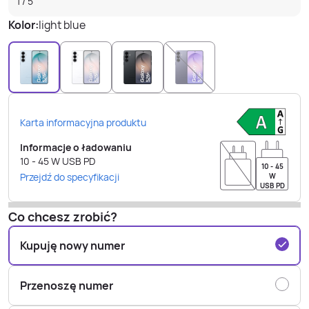
1
/
5
Kolor:
light blue
Karta informacyjna produktu
Informacje o ładowaniu
10 - 45
W
USB PD
10 - 45
Przejdź do specyfikacji
W
USB PD
Co chcesz zrobić?
Kupuję nowy numer
Przenoszę numer