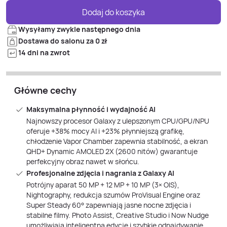
Dodaj do koszyka
Wysyłamy zwykle następnego dnia
Dostawa do salonu za 0 zł
14 dni na zwrot
Główne cechy
Maksymalna płynność i wydajność AI
Najnowszy procesor Galaxy z ulepszonym CPU/GPU/NPU
oferuje +38% mocy AI i +23% płynniejszą grafikę,
chłodzenie Vapor Chamber zapewnia stabilność, a ekran
QHD+ Dynamic AMOLED 2X (2600 nitów) gwarantuje
perfekcyjny obraz nawet w słońcu.
Profesjonalne zdjęcia i nagrania z Galaxy AI
Potrójny aparat 50 MP + 12 MP + 10 MP (3× OIS),
Nightography, redukcja szumów ProVisual Engine oraz
Super Steady 60° zapewniają jasne nocne zdjęcia i
stabilne filmy. Photo Assist, Creative Studio i Now Nudge
umożliwiają inteligentną edycję i szybkie odnajdywanie