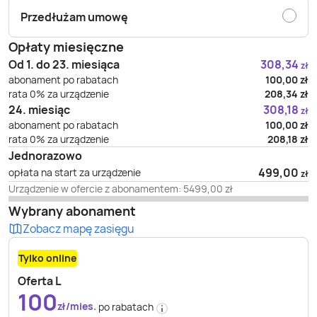
Przedłużam umowę
Opłaty miesięczne
Od 1. do 23. miesiąca
308,34
zł
abonament po rabatach
100,00
zł
rata 0% za urządzenie
208,34
zł
24. miesiąc
308,18
zł
abonament po rabatach
100,00
zł
rata 0% za urządzenie
208,18
zł
Jednorazowo
499,00
opłata na start za urządzenie
zł
Urządzenie w ofercie z abonamentem:
5499,00
zł
Wybrany abonament
Zobacz mapę zasięgu
Tylko online
Oferta L
100
zł/mies.
po rabatach