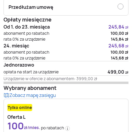
Przedłużam umowę
Opłaty miesięczne
Od 1. do 23. miesiąca
245,84
zł
abonament po rabatach
100,00
zł
rata 0% za urządzenie
145,84
zł
24. miesiąc
245,68
zł
abonament po rabatach
100,00
zł
rata 0% za urządzenie
145,68
zł
Jednorazowo
499,00
opłata na start za urządzenie
zł
Urządzenie w ofercie z abonamentem:
3999,00
zł
Wybrany abonament
Zobacz mapę zasięgu
Tylko online
Oferta L
100
zł/mies.
po rabatach