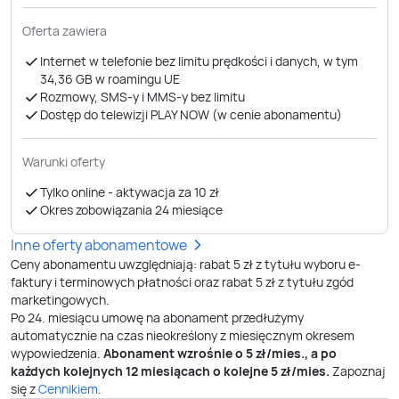
Oferta zawiera
Internet w telefonie bez limitu prędkości i danych, w tym
34,36 GB ​​​​​​​w roamingu UE
Rozmowy, SMS-y i MMS-y bez limitu
Dostęp do telewizji PLAY NOW (w cenie abonamentu)
Warunki oferty
Tylko online - aktywacja za 10 zł
Okres zobowiązania 24 miesiące
Inne oferty abonamentowe
Ceny abonamentu uwzględniają: rabat 5 zł z tytułu wyboru e-
faktury i terminowych płatności oraz rabat 5 zł z tytułu zgód
marketingowych.
Po
24
. miesiącu umowę na abonament przedłużymy
automatycznie na czas nieokreślony z miesięcznym okresem
wypowiedzenia.
Abonament wzrośnie o
5
zł/mies., a po
każdych kolejnych 12 miesiącach o kolejne
5
zł/mies.
Zapoznaj
się z
Cennikiem
.