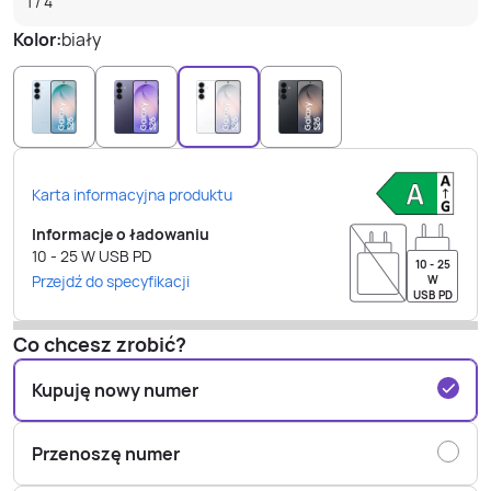
1
/
4
Kolor:
biały
Karta informacyjna produktu
Informacje o ładowaniu
10 - 25
W
USB PD
10 - 25
Przejdź do specyfikacji
W
USB PD
Co chcesz zrobić?
Kupuję nowy numer
Przenoszę numer