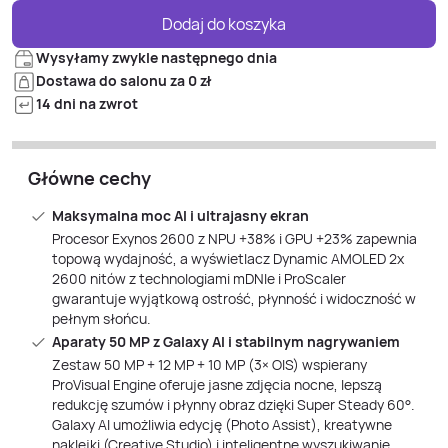
Dodaj do koszyka
Wysyłamy zwykle następnego dnia
Dostawa do salonu za 0 zł
14 dni na zwrot
Główne cechy
Maksymalna moc AI i ultrajasny ekran
Procesor Exynos 2600 z NPU +38% i GPU +23% zapewnia
topową wydajność, a wyświetlacz Dynamic AMOLED 2x
2600 nitów z technologiami mDNIe i ProScaler
gwarantuje wyjątkową ostrość, płynność i widoczność w
pełnym słońcu.
Aparaty 50 MP z Galaxy AI i stabilnym nagrywaniem
Zestaw 50 MP + 12 MP + 10 MP (3× OIS) wspierany
ProVisual Engine oferuje jasne zdjęcia nocne, lepszą
redukcję szumów i płynny obraz dzięki Super Steady 60°.
Galaxy AI umożliwia edycję (Photo Assist), kreatywne
naklejki (Creative Studio) i inteligentne wyszukiwanie