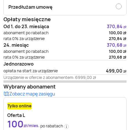
Przedłużam umowę
Opłaty miesięczne
Od 1. do 23. miesiąca
370,84
zł
abonament po rabatach
100,00
zł
rata 0% za urządzenie
270,84
zł
24. miesiąc
370,68
zł
abonament po rabatach
100,00
zł
rata 0% za urządzenie
270,68
zł
Jednorazowo
499,00
opłata na start za urządzenie
zł
Urządzenie w ofercie z abonamentem:
6999,00
zł
Wybrany abonament
Zobacz mapę zasięgu
Tylko online
Oferta L
100
zł/mies.
po rabatach