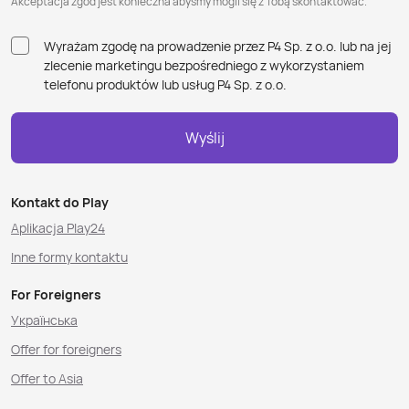
Akceptacja zgód jest konieczna abyśmy mogli się z Tobą skontaktować.
Wyrażam zgodę na prowadzenie przez P4 Sp. z o.o. lub na jej
zlecenie marketingu bezpośredniego z wykorzystaniem
telefonu produktów lub usług P4 Sp. z o.o.
Wyślij
Kontakt do Play
Aplikacja Play24
Inne formy kontaktu
For Foreigners
Українська
Offer for foreigners
Offer to Asia