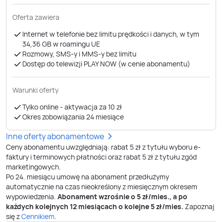
Oferta zawiera
Internet w telefonie bez limitu prędkości i danych, w tym
34,36 GB ​​​​​​​w roamingu UE
Rozmowy, SMS-y i MMS-y bez limitu
Dostęp do telewizji PLAY NOW (w cenie abonamentu)
Warunki oferty
Tylko online - aktywacja za 10 zł
Okres zobowiązania 24 miesiące
Inne oferty abonamentowe
Ceny abonamentu uwzględniają: rabat 5 zł z tytułu wyboru e-
faktury i terminowych płatności oraz rabat 5 zł z tytułu zgód
marketingowych.
Po
24
. miesiącu umowę na abonament przedłużymy
automatycznie na czas nieokreślony z miesięcznym okresem
wypowiedzenia.
Abonament wzrośnie o
5
zł/mies., a po
każdych kolejnych 12 miesiącach o kolejne
5
zł/mies.
Zapoznaj
się z
Cennikiem
.