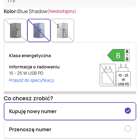
1
/
5
Kolor:
Blue Shadow
(Niedostępny)
Klasa energetyczna
Informacje o ładowaniu
10 - 25
W
USB PD
10 - 25
Przejdź do specyfikacji
W
USB PD
Co chcesz zrobić?
Kupuję nowy numer
Przenoszę numer