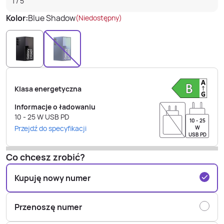
1
/
5
Kolor:
Blue Shadow
(Niedostępny)
Klasa energetyczna
Informacje o ładowaniu
10 - 25
W
USB PD
10 - 25
Przejdź do specyfikacji
W
USB PD
Co chcesz zrobić?
Kupuję nowy numer
Przenoszę numer