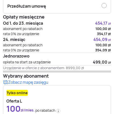
Przedłużam umowę
Opłaty miesięczne
Od 1. do 23. miesiąca
454,17
zł
abonament po rabatach
100,00
zł
rata 0% za urządzenie
354,17
zł
24. miesiąc
454,09
zł
abonament po rabatach
100,00
zł
rata 0% za urządzenie
354,09
zł
Jednorazowo
499,00
opłata na start za urządzenie
zł
Urządzenie w ofercie z abonamentem:
8999,00
zł
Wybrany abonament
Zobacz mapę zasięgu
Tylko online
Oferta L
100
zł/mies.
po rabatach