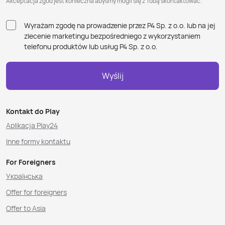
Akceptacja zgód jest konieczna abyśmy mogli się z Tobą skontaktować.
Wyrażam zgodę na prowadzenie przez P4 Sp. z o.o. lub na jej
zlecenie marketingu bezpośredniego z wykorzystaniem
telefonu produktów lub usług P4 Sp. z o.o.
Wyślij
Kontakt do Play
Aplikacja Play24
Inne formy kontaktu
For Foreigners
Українська
Offer for foreigners
Offer to Asia