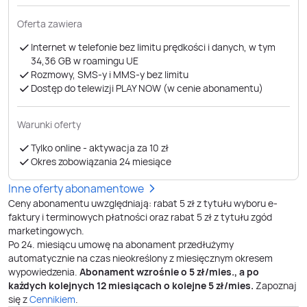
Oferta zawiera
Internet w telefonie bez limitu prędkości i danych, w tym
34,36 GB ​​​​​​​w roamingu UE
Rozmowy, SMS-y i MMS-y bez limitu
Dostęp do telewizji PLAY NOW (w cenie abonamentu)
Warunki oferty
Tylko online - aktywacja za 10 zł
Okres zobowiązania 24 miesiące
Inne oferty abonamentowe
Ceny abonamentu uwzględniają: rabat 5 zł z tytułu wyboru e-
faktury i terminowych płatności oraz rabat 5 zł z tytułu zgód
marketingowych.
Po
24
. miesiącu umowę na abonament przedłużymy
automatycznie na czas nieokreślony z miesięcznym okresem
wypowiedzenia.
Abonament wzrośnie o
5
zł/mies., a po
każdych kolejnych 12 miesiącach o kolejne
5
zł/mies.
Zapoznaj
się z
Cennikiem
.