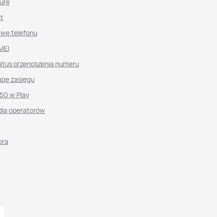
urę
et
awę telefonu
MEI
atus przenoszenia numeru
pę zasięgu
 5G w Play
dla operatorów
ora