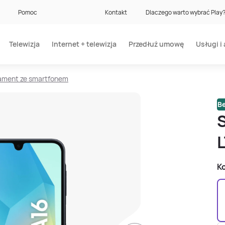
Pomoc
Kontakt
Dlaczego warto wybrać Play
Telewizja
Internet + telewizja
Przedłuż umowę
Usługi i 
ment ze smartfonem
Be
Ko