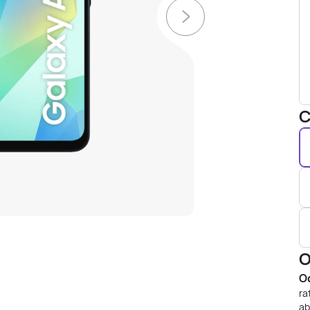
C
O
Od
ra
ab