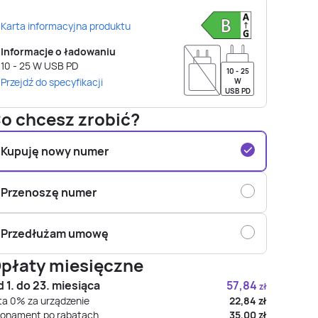
Karta informacyjna produktu
Informacje o ładowaniu
10 - 25
W
USB PD
10 - 25
Przejdź do specyfikacji
W
USB PD
o chcesz zrobić?
Kupuję nowy numer
Przenoszę numer
Przedłużam umowę
płaty miesięczne
 1. do 23. miesiąca
57,84
zł
ta 0% za urządzenie
22,84
zł
onament po rabatach
35,00
zł