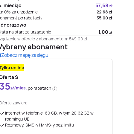
. miesiąc
57,68
zł
ta 0% za urządzenie
22,68
zł
onament po rabatach
35,00
zł
ednorazowo
1,00
łata na start za urządzenie
zł
ządzenie w ofercie z abonamentem:
549,00
zł
ybrany abonament
Zobacz mapę zasięgu
Tylko online
Oferta S
35
zł/mies.
po rabatach
Oferta zawiera
Internet w telefonie: 60 GB, w tym 20,62 GB w
roamingu UE
Rozmowy, SMS-y i MMS-y bez limitu