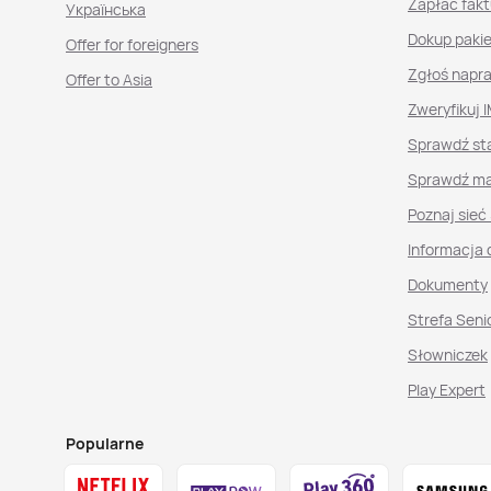
Zapłać fakt
Українська
Dokup paki
Offer for foreigners
Zgłoś napr
Offer to Asia
Zweryfikuj I
Sprawdź st
Sprawdź ma
Poznaj sieć
Informacja 
Dokumenty
Strefa Seni
Słowniczek
Play Expert
Popularne