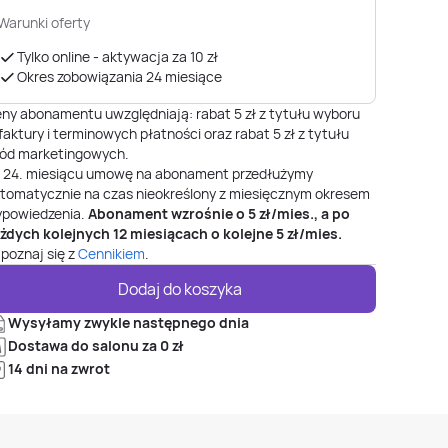
Warunki oferty
Tylko online - aktywacja za 10 zł
Okres zobowiązania 24 miesiące
ny abonamentu uwzględniają: rabat 5 zł z tytułu wyboru
faktury i terminowych płatności oraz rabat 5 zł z tytułu
ód marketingowych.
o
24
. miesiącu umowę na abonament przedłużymy
tomatycznie na czas nieokreślony z miesięcznym okresem
powiedzenia.
Abonament wzrośnie o
5
zł/mies., a po
żdych kolejnych 12 miesiącach o kolejne
5
zł/mies.
poznaj się z
Cennikiem
.
Dodaj do koszyka
Wysyłamy zwykle następnego dnia
Dostawa do salonu za 0 zł
14 dni na zwrot