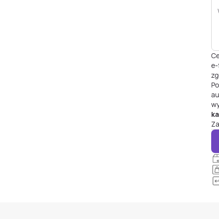
Ce
e-
zg
P
au
wy
ka
Za