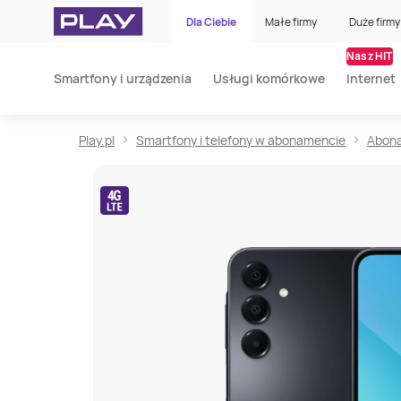
Dla Ciebie
Małe firmy
Duże firmy
Nasz HIT
Smartfony i urządzenia
Usługi komórkowe
Internet
Play.pl
Smartfony i telefony w abonamencie
Abona