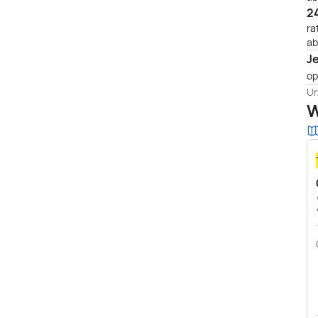
24
ra
ab
J
op
Ur
W