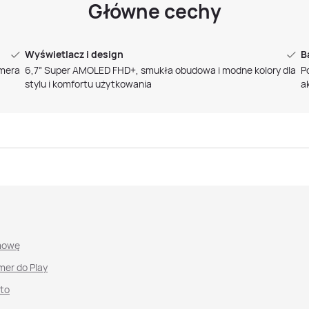
Główne cechy
Wyświetlacz i design
B
amera
6,7” Super AMOLED FHD+, smukła obudowa i modne kolory dla
P
stylu i komfortu użytkowania
a
mowę
mer do Play
nto