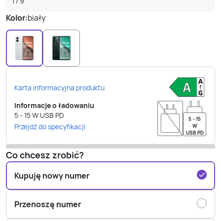
1
/
9
Kolor:
biały
Karta informacyjna produktu
Informacje o ładowaniu
5 - 15
W
USB PD
5 - 15
Przejdź do specyfikacji
W
USB PD
Co chcesz zrobić?
Kupuję nowy numer
Przenoszę numer