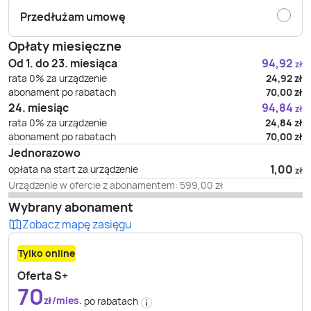
Przedłużam umowę
Opłaty miesięczne
Od 1. do 23. miesiąca
94,92
zł
rata 0% za urządzenie
24,92
zł
abonament po rabatach
70,00
zł
24. miesiąc
94,84
zł
rata 0% za urządzenie
24,84
zł
abonament po rabatach
70,00
zł
Jednorazowo
1,00
opłata na start za urządzenie
zł
Urządzenie w ofercie z abonamentem:
599,00
zł
Wybrany abonament
Zobacz mapę zasięgu
Tylko online
Oferta S+
70
zł/mies.
po rabatach