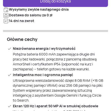
Dodaj do koszyka
Wysyłamy zwykle następnego dnia
Dostawa do salonu za 0 zł
14 dni na zwrot
Główne cechy
Niezrównana energia i wytrzymałość
Potężna bateria 6000 mAh zapewniająca długie dni
pracy bez ładowarki, połączona z pancerną obudową
ArmorShell i certyfikatem IP54 (odporność na kurz i
zachlapania) – telefon gotowy na każde warunki.
Inteligentna moc i ogromna pamięć
Ultrasprawna wielozadaniowość dzięki 8 GB RAM (+16 GB
dynamicznej pamięci VRAM) oraz 256 GB pamięci na pliki.
System wspierany przez zaawansowaną sztuczną
inteligencję z asystentem Google Gemini i funkcją Circle
to Search.
Ekran 120 Hz i aparat 50 MP AI w smukłej obudowie