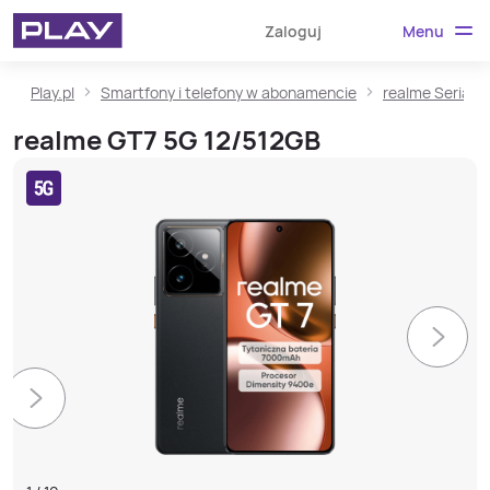
Menu
Zaloguj
Play.pl
Smartfony i telefony w abonamencie
realme Seria G
realme GT7 5G 12/512GB