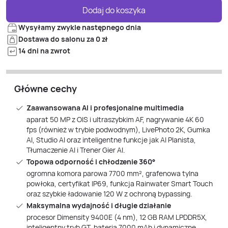
Dodaj do koszyka
Wysyłamy zwykle następnego dnia
Dostawa do salonu za 0 zł
14 dni na zwrot
Główne cechy
Zaawansowana AI i profesjonalne multimedia
aparat 50 MP z OIS i ultraszybkim AF, nagrywanie 4K 60
fps (również w trybie podwodnym), LivePhoto 2K, Gumka
AI, Studio AI oraz inteligentne funkcje jak AI Planista,
Tłumaczenie AI i Trener Gier AI.
Topowa odporność i chłodzenie 360°
ogromna komora parowa 7700 mm², grafenowa tylna
powłoka, certyfikat IP69, funkcja Rainwater Smart Touch
oraz szybkie ładowanie 120 W z ochroną bypassing.
Maksymalna wydajność i długie działanie
procesor Dimensity 9400E (4 nm), 12 GB RAM LPDDR5X,
inteligentny tryb GT, bateria 7000 mAh i dynamiczne