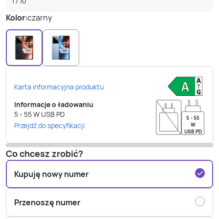
1
/
10
Kolor:
czarny
Karta informacyjna produktu
Informacje o ładowaniu
5 - 55
W
USB PD
5 - 55
Przejdź do specyfikacji
W
USB PD
Co chcesz zrobić?
Kupuję nowy numer
Przenoszę numer