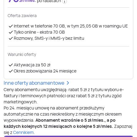
zł/mies.
po rabatach
Oferta zawiera
Internet w telefonie 70 GB, w tym 25,05 GB w roamingu UE
Tylko online - ekstra 70 GB
Rozmowy, SMS-y i MMS-y bez limitu
Warunki oferty
Aktywacja za 50 zł
Okres zobowiązania 24 miesiące
Inne oferty abonamentowe
Ceny abonamentu uwzględniają: rabat 5 zł z tytułu wyboru e-
faktury i terminowych płatności oraz rabat 5 zł z tytułu zgód
marketingowych.
Po
24
. miesiącu umowę na abonament przedłużymy
automatycznie na czas nieokreślony z miesięcznym okresem
wypowiedzenia.
Abonament wzrośnie o
5
zł/mies., a po
każdych kolejnych 12 miesiącach o kolejne
5
zł/mies.
Zapoznaj
się z
Cennikiem
.