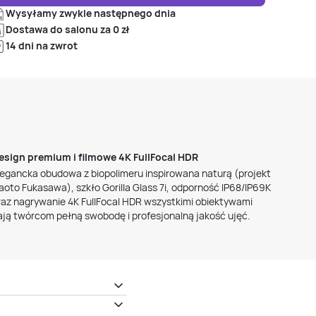
Wysyłamy zwykle następnego dnia
Dostawa do salonu za 0 zł
14 dni na zwrot
esign premium i filmowe 4K FullFocal HDR
legancka obudowa z biopolimeru inspirowana naturą (projekt
aoto Fukasawa), szkło Gorilla Glass 7i, odporność IP68/IP69K
raz nagrywanie 4K FullFocal HDR wszystkimi obiektywami
ają twórcom pełną swobodę i profesjonalną jakość ujęć.