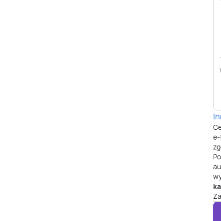
I
Ce
e-
zg
P
au
wy
ka
Za