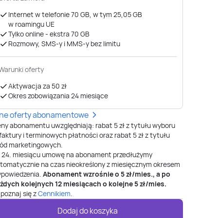
Internet w telefonie 70 GB, w tym 25,05 GB
w roamingu UE
Tylko online - ekstra 70 GB
Rozmowy, SMS-y i MMS-y bez limitu
Warunki oferty
Aktywacja za 50 zł
Okres zobowiązania 24 miesiące
nne oferty abonamentowe
ny abonamentu uwzględniają: rabat 5 zł z tytułu wyboru
faktury i terminowych płatności oraz rabat 5 zł z tytułu
ód marketingowych.
o
24
. miesiącu umowę na abonament przedłużymy
tomatycznie na czas nieokreślony z miesięcznym okresem
powiedzenia.
Abonament wzrośnie o
5
zł/mies., a po
żdych kolejnych 12 miesiącach o kolejne
5
zł/mies.
poznaj się z
Cennikiem
.
Dodaj do koszyka