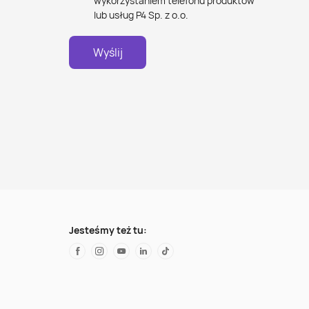
wykorzystaniem telefonu produktów
lub usług P4 Sp. z o.o.
Wyślij
Jesteśmy też tu: