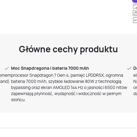
Główne cechy produktu
Moc Snapdragona i bateria 7000 mAh
D
zoomem
procesor Snapdragon 7 Gen 4, pamięć LPDDR5X, ogromna
e
land)
bateria 7000 mAh, szybkie ładowanie 80W z technologią
N
bypassing oraz ekran AMOLED 144 Hz o jasności 6500 nitów
o
zapewniają płynność, wydajność i widoczność w pełnym
d
słońcu.