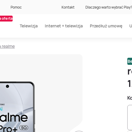
Pomoc
Kontakt
Dlaczego warto wybrać Play
 oferta
Telewizja
Internet + telewizja
Przedłuż umowę
U
a realme
Be
r
Ko