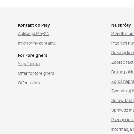
Kontakt do Play
Na skróty
Aplikacja Play24
Przedłuż u
Inne formy kontaktu
Przenieś nu
Doładuj ko
For Foreigners
Zapłać fakt
Українська
Dokup paki
Offer for foreigners
Zgłoś napr
Offer to Asia
Zweryfikuj I
Sprawdź st
Sprawdź ma
Poznaj sieć
Informacja 