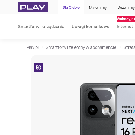
Dla Ciebie
Małe firmy
Duże firmy
Wakacyjna
Smartfony i urządzenia
Usługi komórkowe
Internet
Play.pl
Smartfony i telefony w abonamencie
Stref