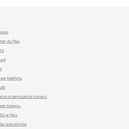
mowę
mer do Play
nto
urę
et
awę telefonu
MEI
atus przenoszenia numeru
pę zasięgu
 5G w Play
dla operatorów