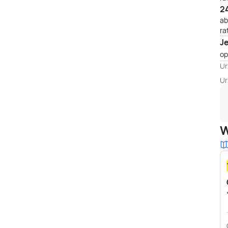
24
ab
ra
J
op
Ur
Ur
W