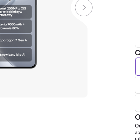
C
O
Od
ab
ra