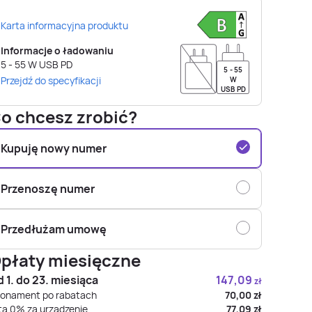
Karta informacyjna produktu
Informacje o ładowaniu
5 - 55
W
USB PD
5 - 55
Przejdź do specyfikacji
W
USB PD
o chcesz zrobić?
Kupuję nowy numer
Przenoszę numer
Przedłużam umowę
płaty miesięczne
 1. do 23. miesiąca
147,09
zł
onament po rabatach
70,00
zł
ta 0% za urządzenie
77,09
zł