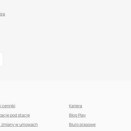
ora
i cenniki
Kariera
izację pod stację
Blog Play
, zmiany w umowach
Biuro prasowe