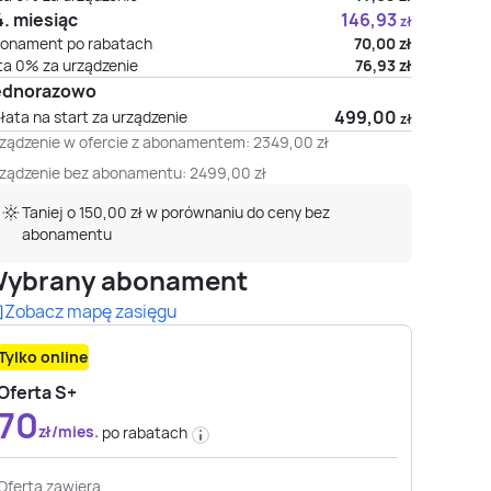
. miesiąc
146,93
zł
onament po rabatach
70,00
zł
ta 0% za urządzenie
76,93
zł
ednorazowo
499,00
łata na start za urządzenie
zł
ządzenie w ofercie z abonamentem:
2349,00
zł
ządzenie bez abonamentu:
2499,00
zł
Taniej o 150,00 zł w porównaniu do ceny bez
abonamentu
ybrany abonament
Zobacz mapę zasięgu
Tylko online
Oferta S+
70
zł/mies.
po rabatach
Oferta zawiera