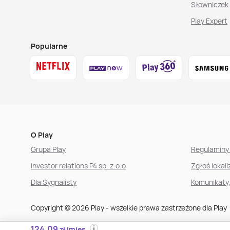
Słowniczek
Play Expert
Popularne
O Play
Grupa Play
Regulaminy 
Investor relations P4 sp. z.o.o
Zgłoś lokal
Dla Sygnalisty
Komunikaty
Copyright © 2026 Play - wszelkie prawa zastrzeżone dla Play
124,09
zł/mies.