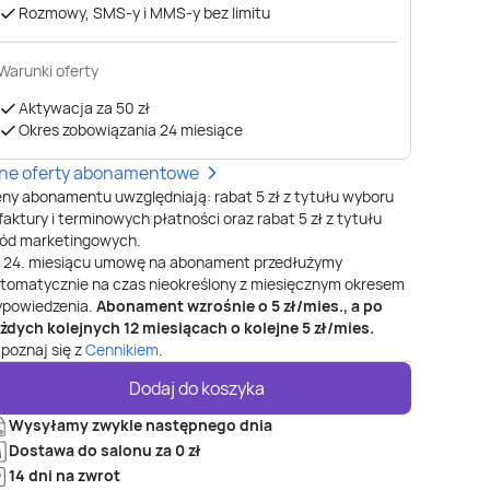
Rozmowy, SMS-y i MMS-y bez limitu
Warunki oferty
Aktywacja za 50 zł
Okres zobowiązania 24 miesiące
nne oferty abonamentowe
ny abonamentu uwzględniają: rabat 5 zł z tytułu wyboru
faktury i terminowych płatności oraz rabat 5 zł z tytułu
ód marketingowych.
o
24
. miesiącu umowę na abonament przedłużymy
tomatycznie na czas nieokreślony z miesięcznym okresem
powiedzenia.
Abonament wzrośnie o
5
zł/mies., a po
żdych kolejnych 12 miesiącach o kolejne
5
zł/mies.
poznaj się z
Cennikiem
.
Dodaj do koszyka
Wysyłamy zwykle następnego dnia
Dostawa do salonu za 0 zł
14 dni na zwrot