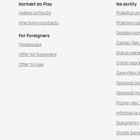
Kontakt do Play
Na skróty
Aplikacja Play24
Przedłuż u
Inne formy kontaktu
Przenieś nu
Doładuj ko
For Foreigners
Zapłać fakt
Українська
Dokup paki
Offer for foreigners
Zgłoś napr
Offer to Asia
Zweryfikuj I
Sprawdź st
Sprawdź ma
Poznaj sieć
Informacja 
Dokumenty
Strefa Seni