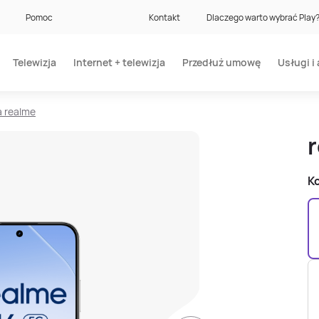
Pomoc
Kontakt
Dlaczego warto wybrać Play
Telewizja
Internet + telewizja
Przedłuż umowę
Usługi i 
a realme
Ko