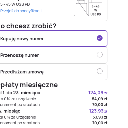
5 - 45
W
USB PD
5 - 45
Przejdź do specyfikacji
W
USB PD
o chcesz zrobić?
Kupuję nowy numer
Przenoszę numer
Przedłużam umowę
płaty miesięczne
 1. do 23. miesiąca
124,09
zł
ta 0% za urządzenie
54,09
zł
onament po rabatach
70,00
zł
. miesiąc
123,93
zł
ta 0% za urządzenie
53,93
zł
onament po rabatach
70,00
zł