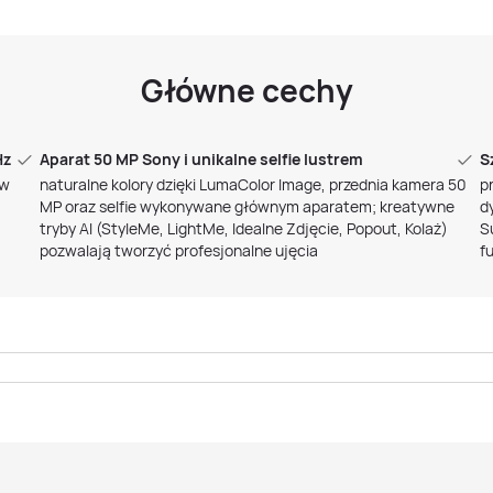
Główne cechy
Hz
Aparat 50 MP Sony i unikalne selfie lustrem
S
ów
naturalne kolory dzięki LumaColor Image, przednia kamera 50
p
MP oraz selfie wykonywane głównym aparatem; kreatywne
d
tryby AI (StyleMe, LightMe, Idealne Zdjęcie, Popout, Kolaż)
S
pozwalają tworzyć profesjonalne ujęcia
f