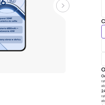
C
O
Od
ra
ab
24
ra
ab