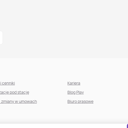
i cenniki
Kariera
izację pod stację
Blog Play
, zmiany w umowach
Biuro prasowe