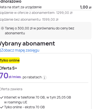
ednorazowo
1,00
łata na start za urządzenie
zł
ządzenie w ofercie z abonamentem:
1299,00
zł
ządzenie bez abonamentu:
1599,00
zł
Taniej o 300,00 zł w porównaniu do ceny bez
abonamentu
ybrany abonament
Zobacz mapę zasięgu
Tylko online
Oferta S+
70
zł/mies.
po rabatach
Oferta zawiera
Internet w telefonie 70 GB, w tym 25,05 GB
w roamingu UE
Tylko online - ekstra 70 GB