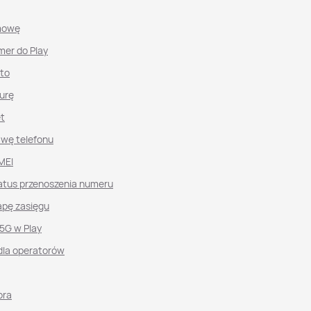
mowę
mer do Play
nto
urę
et
awę telefonu
MEI
atus przenoszenia numeru
pę zasięgu
 5G w Play
dla operatorów
ora