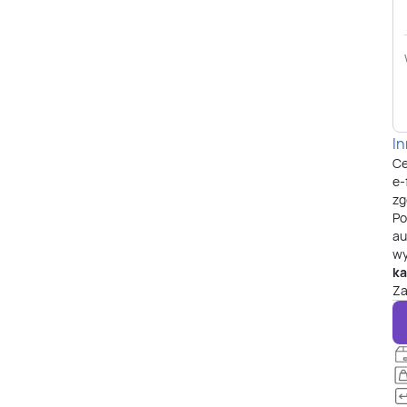
I
Ce
e-
zg
P
au
wy
ka
Za