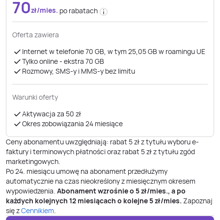
70
zł/mies.
po rabatach
Oferta zawiera
Internet w telefonie 70 GB, w tym 25,05 GB w roamingu UE
Tylko online - ekstra 70 GB
Rozmowy, SMS-y i MMS-y bez limitu
Warunki oferty
Aktywacja za 50 zł
Okres zobowiązania 24 miesiące
Ceny abonamentu uwzględniają: rabat 5 zł z tytułu wyboru e-
faktury i terminowych płatności oraz rabat 5 zł z tytułu zgód
marketingowych.
Po
24
. miesiącu umowę na abonament przedłużymy
automatycznie na czas nieokreślony z miesięcznym okresem
wypowiedzenia.
Abonament wzrośnie o
5
zł/mies., a po
każdych kolejnych 12 miesiącach o kolejne
5
zł/mies.
Zapoznaj
się z
Cennikiem
.