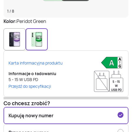
1
/
8
Kolor:
Peridot Green
Karta informacyjna produktu
Informacje o ładowaniu
5 - 15
W
USB PD
5 - 15
Przejdź do specyfikacji
W
USB PD
Co chcesz zrobić?
Kupuję nowy numer