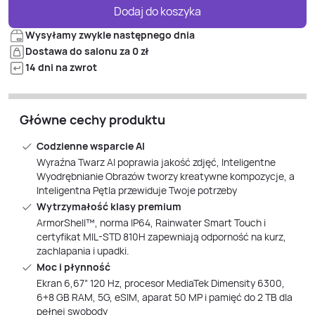
Dodaj do koszyka
Wysyłamy zwykle następnego dnia
Dostawa do salonu za 0 zł
14 dni na zwrot
Główne cechy produktu
Codzienne wsparcie AI
Wyraźna Twarz AI poprawia jakość zdjęć, Inteligentne
Wyodrębnianie Obrazów tworzy kreatywne kompozycje, a
Inteligentna Pętla przewiduje Twoje potrzeby
Wytrzymałość klasy premium
ArmorShell™, norma IP64, Rainwater Smart Touch i
certyfikat MIL-STD 810H zapewniają odporność na kurz,
zachlapania i upadki.
Moc i płynność
Ekran 6,67” 120 Hz, procesor MediaTek Dimensity 6300,
6+8 GB RAM, 5G, eSIM, aparat 50 MP i pamięć do 2 TB dla
pełnej swobody