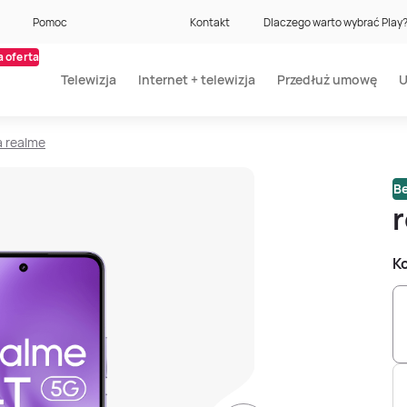
Pomoc
Kontakt
Dlaczego warto wybrać Play
 oferta
Telewizja
Internet + telewizja
Przedłuż umowę
U
a realme
Be
Ko