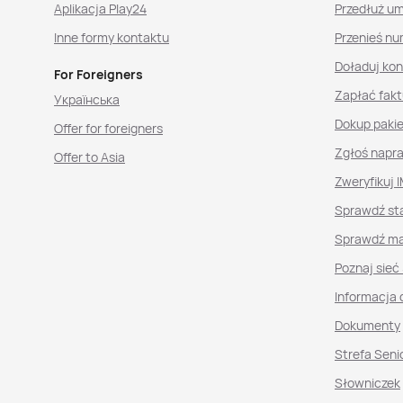
Aplikacja Play24
Przedłuż u
Inne formy kontaktu
Przenieś nu
Doładuj ko
For Foreigners
Zapłać fakt
Українська
Dokup paki
Offer for foreigners
Zgłoś napr
Offer to Asia
Zweryfikuj I
Sprawdź st
Sprawdź ma
Poznaj sieć
Informacja 
Dokumenty
Strefa Seni
Słowniczek