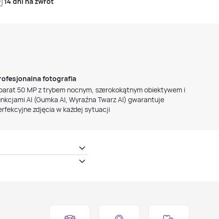
14 dni na zwrot
rofesjonalna fotografia
parat 50 MP z trybem nocnym, szerokokątnym obiektywem i
unkcjami AI (Gumka AI, Wyraźna Twarz AI) gwarantuje
erfekcyjne zdjęcia w każdej sytuacji