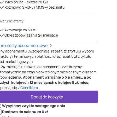
Tylko online - ekstra 70 GB
Rozmowy, SMS-y i MMS-y bez limitu
Warunki oferty
Aktywacja za 50 zł
Okres zobowiązania 24 miesiące
nne oferty abonamentowe
ny abonamentu uwzględniają: rabat 5 zł z tytułu wyboru
faktury i terminowych płatności oraz rabat 5 zł z tytułu
ód marketingowych.
o
24
. miesiącu umowę na abonament przedłużymy
tomatycznie na czas nieokreślony z miesięcznym okresem
powiedzenia.
Abonament wzrośnie o
5
zł/mies., a po
żdych kolejnych 12 miesiącach o kolejne
5
zł/mies.
poznaj się z
Cennikiem
.
Dodaj do koszyka
Wysyłamy zwykle następnego dnia
Dostawa do salonu za 0 zł