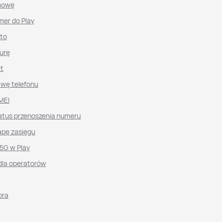
mowę
mer do Play
nto
urę
et
awę telefonu
MEI
atus przenoszenia numeru
pę zasięgu
 5G w Play
dla operatorów
ora