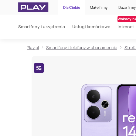
Dla Ciebie
Małe firmy
Duże firmy
Wakacyjna
Smartfony i urządzenia
Usługi komórkowe
Internet
Play.pl
Smartfony i telefony w abonamencie
Stref