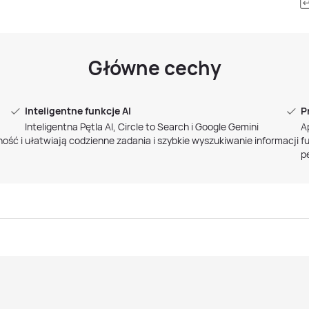
Główne cechy
Inteligentne funkcje AI
P
Inteligentna Pętla AI, Circle to Search i Google Gemini
A
ość i
ułatwiają codzienne zadania i szybkie wyszukiwanie informacji
f
p