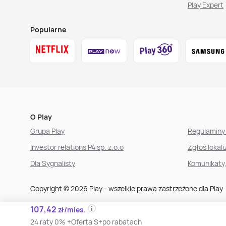
Play Expert
Popularne
O Play
Grupa Play
Regulaminy 
Investor relations P4 sp. z.o.o
Zgłoś lokal
Dla Sygnalisty
Komunikaty
Copyright © 2026 Play - wszelkie prawa zastrzeżone dla Play
107,42
zł/mies.
Polityka prywatności i cookies
Ustawienia plików cookies
24 raty 0% +
Oferta S+
po rabatach