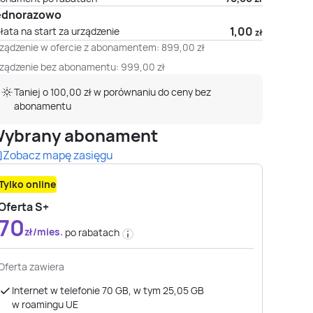
ednorazowo
1,00
łata na start za urządzenie
zł
ządzenie w ofercie z abonamentem:
899,00
zł
ządzenie bez abonamentu:
999,00
zł
Taniej o 100,00 zł w porównaniu do ceny bez
abonamentu
ybrany abonament
Zobacz mapę zasięgu
Tylko online
Oferta S+
70
zł/mies.
po rabatach
Oferta zawiera
Internet w telefonie 70 GB, w tym 25,05 GB
w roamingu UE