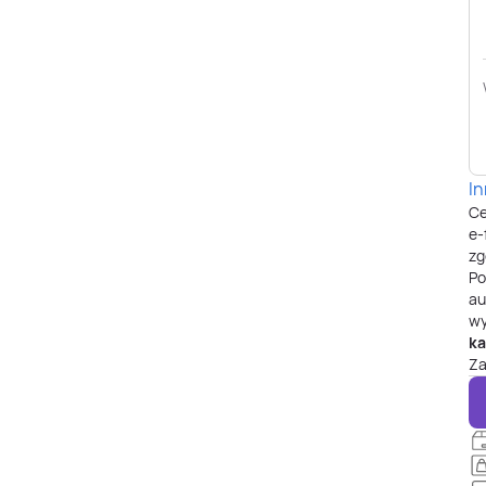
I
Ce
e-
zg
P
au
wy
ka
Za