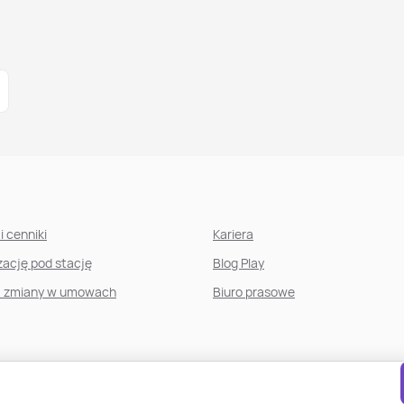
i cenniki
Kariera
izację pod stację
Blog Play
, zmiany w umowach
Biuro prasowe
Regulamin serwisu
Bezpieczeństwo danych
Dostępność