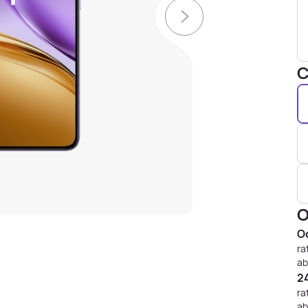
C
O
Od
ra
ab
24
ra
ab