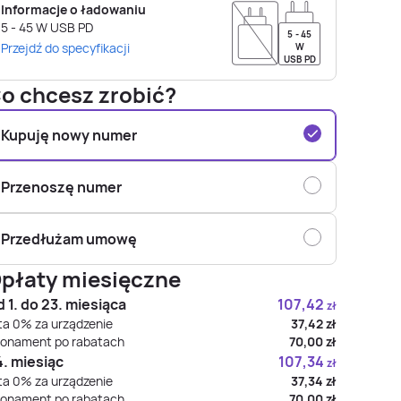
Informacje o ładowaniu
5 - 45
W
USB PD
5 - 45
Przejdź do specyfikacji
W
USB PD
o chcesz zrobić?
Kupuję nowy numer
Przenoszę numer
Przedłużam umowę
płaty miesięczne
 1. do 23. miesiąca
107,42
zł
ta 0% za urządzenie
37,42
zł
onament po rabatach
70,00
zł
. miesiąc
107,34
zł
ta 0% za urządzenie
37,34
zł
onament po rabatach
70,00
zł