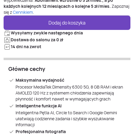
wypowiedzenia.
Abonament wzrośnie o
5
zł/mies., a po
każdych kolejnych 12 miesiącach o kolejne
5
zł/mies.
Zapoznaj
się z
Cennikiem
.
Dodaj do koszyka
Wysyłamy zwykle następnego dnia
Dostawa do salonu za 0 zł
14 dni na zwrot
Główne cechy
Maksymalna wydajność
Procesor MediaTek Dimensity 6300 5G, 8 GB RAM i ekran
AMOLED 120 Hz z systemem chłodzenia zapewniają
płynność i komfort nawet w wymagających grach
Inteligentne funkcje AI
Inteligentna Pętla AI, Circle to Search i Google Gemini
ułatwiają codzienne zadania i szybkie wyszukiwanie
informacji
Profesjonalna fotografia