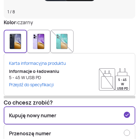
1
/
8
Kolor:
czarny
Karta informacyjna produktu
Informacje o ładowaniu
5 - 45
W
USB PD
5 - 45
Przejdź do specyfikacji
W
USB PD
Co chcesz zrobić?
Kupuję nowy numer
Przenoszę numer