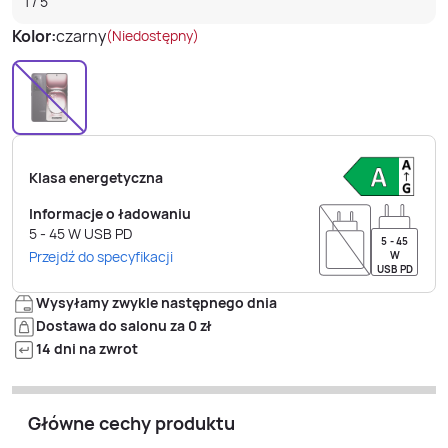
1
/
5
Kolor:
czarny
(Niedostępny)
Klasa energetyczna
Informacje o ładowaniu
5 - 45
W
USB PD
5 - 45
Przejdź do specyfikacji
W
USB PD
Wysyłamy zwykle następnego dnia
Dostawa do salonu za 0 zł
14 dni na zwrot
Główne cechy produktu