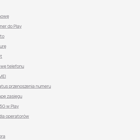
mowę
mer do Play
nto
urę
et
awę telefonu
MEI
atus przenoszenia numeru
pę zasięgu
 5G w Play
dla operatorów
ora