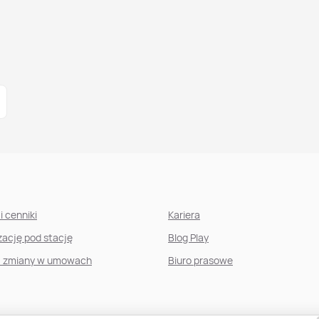
i cenniki
Kariera
izację pod stację
Blog Play
, zmiany w umowach
Biuro prasowe