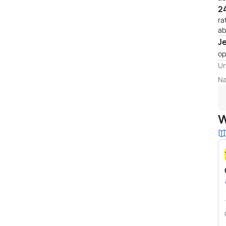
24
ra
ab
J
op
Ur
Na
W