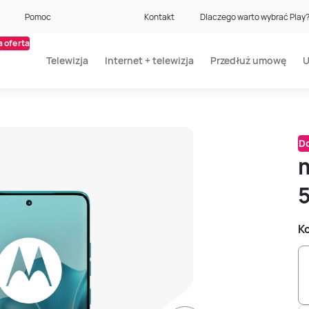
Pomoc
Kontakt
Dlaczego warto wybrać Play
 oferta
Telewizja
Internet + telewizja
Przedłuż umowę
U
Do
Ko