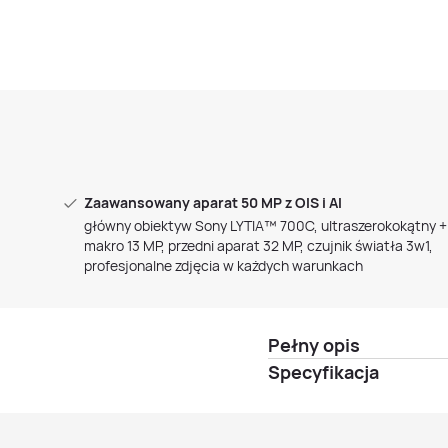
Zaawansowany aparat 50 MP z OIS i AI
główny obiektyw Sony LYTIA™ 700C, ultraszerokokątny +
makro 13 MP, przedni aparat 32 MP, czujnik światła 3w1,
profesjonalne zdjęcia w każdych warunkach
Pełny opis
Specyfikacja