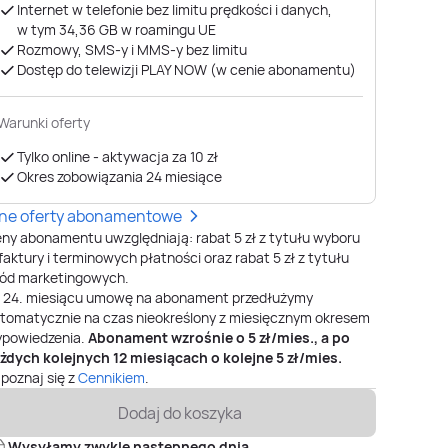
Internet w telefonie bez limitu prędkości i danych,
w tym 34,36 GB ​​​​​​​w roamingu UE
Rozmowy, SMS-y i MMS-y bez limitu
Dostęp do telewizji PLAY NOW (w cenie abonamentu)
Warunki oferty
Tylko online - aktywacja za 10 zł
Okres zobowiązania 24 miesiące
nne oferty abonamentowe
ny abonamentu uwzględniają: rabat 5 zł z tytułu wyboru
faktury i terminowych płatności oraz rabat 5 zł z tytułu
ód marketingowych.
o
24
. miesiącu umowę na abonament przedłużymy
tomatycznie na czas nieokreślony z miesięcznym okresem
powiedzenia.
Abonament wzrośnie o
5
zł/mies., a po
żdych kolejnych 12 miesiącach o kolejne
5
zł/mies.
poznaj się z
Cennikiem
.
Dodaj do koszyka
Wysyłamy zwykle następnego dnia