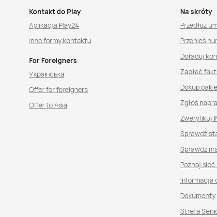
Kontakt do Play
Na skróty
Aplikacja Play24
Przedłuż u
Inne formy kontaktu
Przenieś nu
Doładuj ko
For Foreigners
Zapłać fakt
Українська
Dokup paki
Offer for foreigners
Zgłoś napr
Offer to Asia
Zweryfikuj I
Sprawdź st
Sprawdź ma
Poznaj sieć
Informacja 
Dokumenty
Strefa Seni