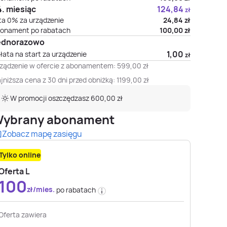
. miesiąc
124,84
zł
ta 0% za urządzenie
24,84
zł
onament po rabatach
100,00
zł
ednorazowo
1,00
łata na start za urządzenie
zł
ządzenie w ofercie z abonamentem:
599,00
zł
jniższa cena z 30 dni przed obniżką:
1199,00
zł
W promocji oszczędzasz 600,00 zł
ybrany abonament
Zobacz mapę zasięgu
Tylko online
Oferta L
100
zł/mies.
po rabatach
Oferta zawiera