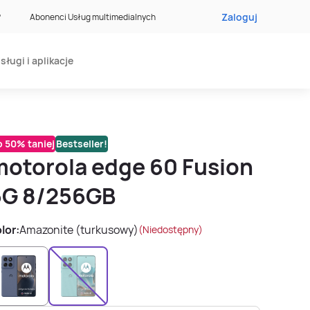
Zaloguj
?
Abonenci Usług multimedialnych
sługi i aplikacje
 50% taniej
Bestseller!
motorola edge 60 Fusion
5G 8/256GB
lor:
Amazonite (turkusowy)
(Niedostępny)