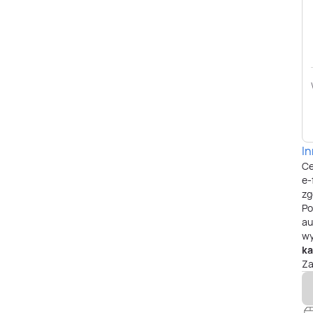
I
Ce
e-
zg
P
au
wy
ka
Za