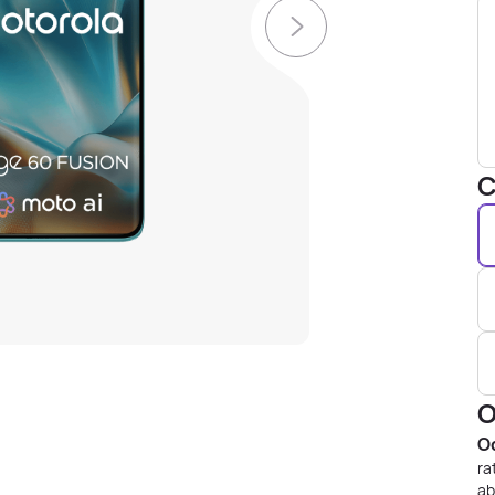
C
O
Od
ra
ab