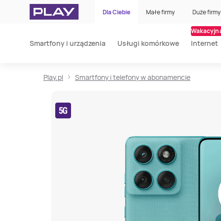
Dla Ciebie
Małe firmy
Duże firmy
Wakacyjna
Smartfony i urządzenia
Usługi komórkowe
Internet
Play.pl
Smartfony i telefony w abonamencie