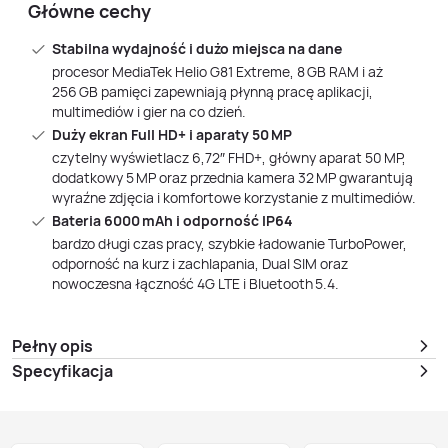
Główne cechy
Stabilna wydajność i dużo miejsca na dane
procesor MediaTek Helio G81 Extreme, 8 GB RAM i aż
256 GB pamięci zapewniają płynną pracę aplikacji,
multimediów i gier na co dzień.
Duży ekran Full HD+ i aparaty 50 MP
czytelny wyświetlacz 6,72″ FHD+, główny aparat 50 MP,
dodatkowy 5 MP oraz przednia kamera 32 MP gwarantują
wyraźne zdjęcia i komfortowe korzystanie z multimediów.
Bateria 6000 mAh i odporność IP64
bardzo długi czas pracy, szybkie ładowanie TurboPower,
odporność na kurz i zachlapania, Dual SIM oraz
nowoczesna łączność 4G LTE i Bluetooth 5.4.
Pełny opis
Specyfikacja