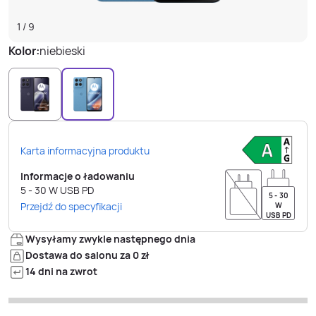
1
/
9
Kolor:
niebieski
Karta informacyjna produktu
Informacje o ładowaniu
5 - 30
W
USB PD
5 - 30
Przejdź do specyfikacji
W
USB PD
Wysyłamy zwykle następnego dnia
Dostawa do salonu za 0 zł
14 dni na zwrot