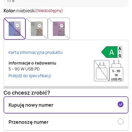
1
/
9
Kolor:
niebieski
(Niedostępny)
Karta informacyjna produktu
Informacje o ładowaniu
5 - 90
W
USB PD
5 - 90
Przejdź do specyfikacji
W
USB PD
Co chcesz zrobić?
Kupuję nowy numer
Przenoszę numer