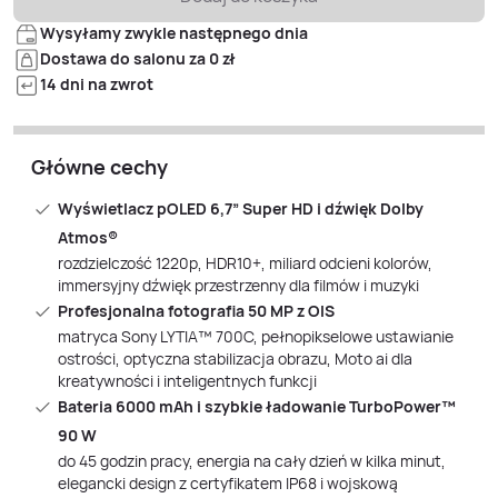
Wysyłamy zwykle następnego dnia
Dostawa do salonu za 0 zł
14 dni na zwrot
Główne cechy
Wyświetlacz pOLED 6,7” Super HD i dźwięk Dolby
Atmos®
rozdzielczość 1220p, HDR10+, miliard odcieni kolorów,
immersyjny dźwięk przestrzenny dla filmów i muzyki
Profesjonalna fotografia 50 MP z OIS
matryca Sony LYTIA™ 700C, pełnopikselowe ustawianie
ostrości, optyczna stabilizacja obrazu, Moto ai dla
kreatywności i inteligentnych funkcji
Bateria 6000 mAh i szybkie ładowanie TurboPower™
90 W
do 45 godzin pracy, energia na cały dzień w kilka minut,
elegancki design z certyfikatem IP68 i wojskową