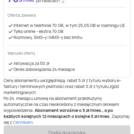
zł/mies.
po rabatach
Oferta zawiera
Internet w telefonie 70 GB, w tym 25,05 GB w roamingu UE
Tylko online - ekstra 70 GB
Rozmowy, SMS-y i MMS-y bez limitu
Warunki oferty
Aktywacja za 50 zł
Okres zobowiązania 24 miesiące
Ceny abonamentu uwzględniają: rabat 5 zł z tytułu wyboru e-
faktury i terminowych płatności oraz rabat 5 zł z tytułu zgód
marketingowych.
Po
24
. miesiącu umowę na abonament przedłużymy
automatycznie na czas nieokreślony z miesięcznym okresem
wypowiedzenia.
Abonament wzrośnie o
5
zł/mies., a po
każdych kolejnych 12 miesiącach o kolejne
5
zł/mies.
Zapoznaj
się z
Cennikiem
.
Dodaj do koszyka