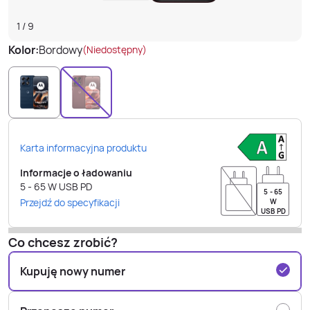
1
/
9
Kolor:
Bordowy
(Niedostępny)
Karta informacyjna produktu
Informacje o ładowaniu
5 - 65
W
USB PD
5 - 65
Przejdź do specyfikacji
W
USB PD
Co chcesz zrobić?
Kupuję nowy numer