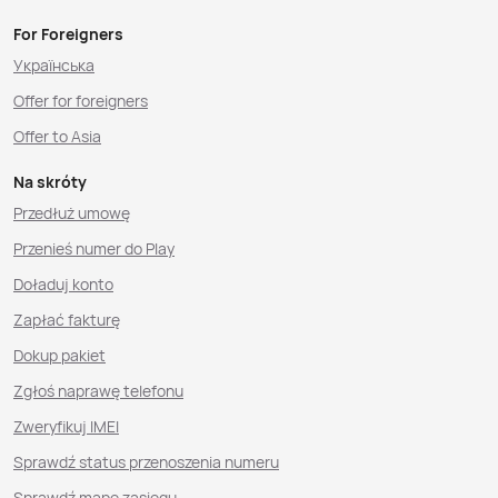
For Foreigners
Українська
Offer for foreigners
Offer to Asia
Na skróty
Przedłuż umowę
Przenieś numer do Play
Doładuj konto
Zapłać fakturę
Dokup pakiet
Zgłoś naprawę telefonu
Zweryfikuj IMEI
Sprawdź status przenoszenia numeru
Sprawdź mapę zasięgu