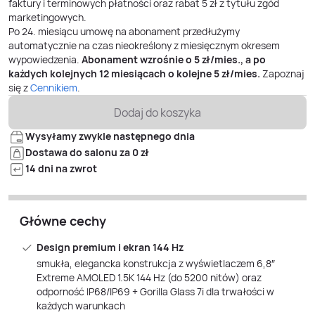
faktury i terminowych płatności oraz rabat 5 zł z tytułu zgód
marketingowych.
Po
24
. miesiącu umowę na abonament przedłużymy
automatycznie na czas nieokreślony z miesięcznym okresem
wypowiedzenia.
Abonament wzrośnie o
5
zł/mies., a po
każdych kolejnych 12 miesiącach o kolejne
5
zł/mies.
Zapoznaj
się z
Cennikiem
.
Dodaj do koszyka
Wysyłamy zwykle następnego dnia
Dostawa do salonu za 0 zł
14 dni na zwrot
Główne cechy
Design premium i ekran 144 Hz
smukła, elegancka konstrukcja z wyświetlaczem 6,8″
Extreme AMOLED 1.5K 144 Hz (do 5200 nitów) oraz
odporność IP68/IP69 + Gorilla Glass 7i dla trwałości w
każdych warunkach