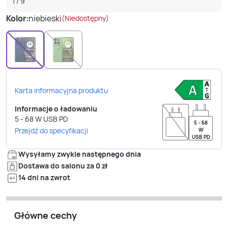
1
/
9
Kolor:
niebieski
(Niedostępny)
Karta informacyjna produktu
Informacje o ładowaniu
5 - 68
W
USB PD
5 - 68
Przejdź do specyfikacji
W
USB PD
Wysyłamy zwykle następnego dnia
Dostawa do salonu za 0 zł
14 dni na zwrot
Główne cechy