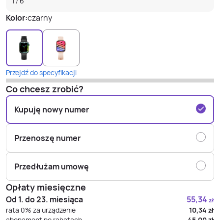
1
/
6
Kolor:
czarny
Przejdź do specyfikacji
Co chcesz zrobić?
Kupuję nowy numer
Przenoszę numer
Przedłużam umowę
Opłaty miesięczne
Od 1. do 23. miesiąca
55,34
zł
rata 0% za urządzenie
10,34
zł
abonament po rabatach
45,00
zł