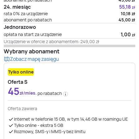
24. miesiąc
55,18
zł
rata 0% za urządzenie
10,18
zł
abonament po rabatach
45,00
zł
Jednorazowo
1,00
opłata na start za urządzenie
zł
Urządzenie w ofercie z abonamentem:
249,00
zł
Wybrany abonament
Zobacz mapę zasięgu
Tylko online
Oferta S
45
zł/mies.
po rabatach
Oferta zawiera
Internet w telefonie 15 GB, w tym 14,46 GB w roamingu UE
Tylko online - ekstra 5 GB
Rozmowy, SMS-y i MMS-y bez limitu