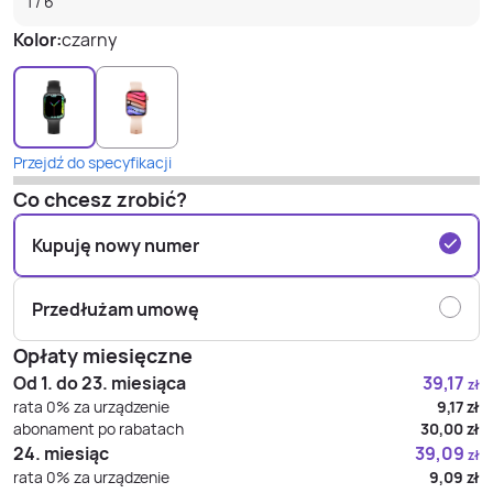
1
/
6
Kolor:
czarny
Przejdź do specyfikacji
Co chcesz zrobić?
Kupuję nowy numer
Przedłużam umowę
Opłaty miesięczne
Od 1. do 23. miesiąca
39,17
zł
rata 0% za urządzenie
9,17
zł
abonament po rabatach
30,00
zł
24. miesiąc
39,09
zł
rata 0% za urządzenie
9,09
zł