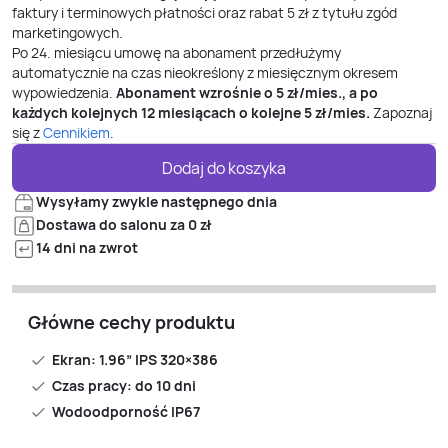
faktury i terminowych płatności oraz rabat 5 zł z tytułu zgód
marketingowych.
Po
24
. miesiącu umowę na abonament przedłużymy
automatycznie na czas nieokreślony z miesięcznym okresem
wypowiedzenia.
Abonament wzrośnie o
5
zł/mies., a po
każdych kolejnych 12 miesiącach o kolejne
5
zł/mies.
Zapoznaj
się z
Cennikiem
.
Dodaj do koszyka
Wysyłamy zwykle następnego dnia
Dostawa do salonu za 0 zł
14 dni na zwrot
Główne cechy produktu
Ekran: 1.96” IPS 320×386
Czas pracy: do 10 dni
Wodoodporność IP67