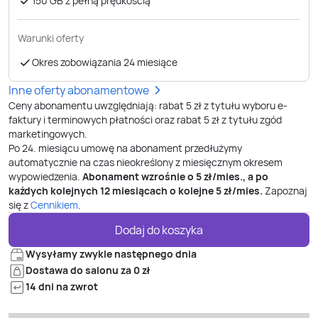
150 GB z pełną prędkością
Warunki oferty
Okres zobowiązania 24 miesiące
Inne oferty abonamentowe
Ceny abonamentu uwzględniają: rabat 5 zł z tytułu wyboru e-
faktury i terminowych płatności oraz rabat 5 zł z tytułu zgód
marketingowych.
Po
24
. miesiącu umowę na abonament przedłużymy
automatycznie na czas nieokreślony z miesięcznym okresem
wypowiedzenia.
Abonament wzrośnie o
5
zł/mies., a po
każdych kolejnych 12 miesiącach o kolejne
5
zł/mies.
Zapoznaj
się z
Cennikiem
.
Dodaj do koszyka
Wysyłamy zwykle następnego dnia
Dostawa do salonu za 0 zł
14 dni na zwrot