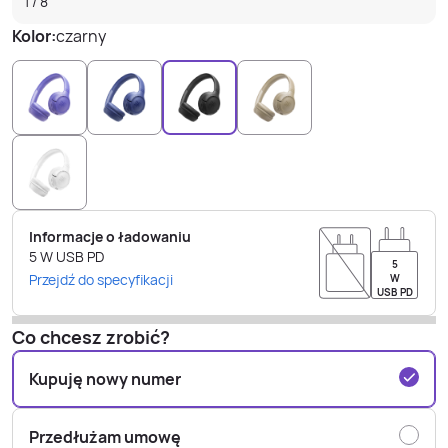
1
/
8
Kolor:
czarny
Informacje o ładowaniu
5
W
USB PD
5
Przejdź do specyfikacji
W
USB PD
Co chcesz zrobić?
Kupuję nowy numer
Przedłużam umowę